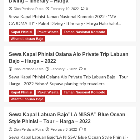
Diving – Itinerary – Harga
Dion Perdana Putra
February 19, 2022
0
Sewa Kapal Phinisi Taman Nasional Komodo 2022 - "MV
CAJOMA III" - Paket Diving - Itinerary - Harga Halo halo!...
Kapal Phinisi
Paket Wisata
Taman Nasional Komodo
Read
Read More
more
Wisata Labuan Bajo
about
Sewa
Sewa Kapal Phinisi Osiana Alo Private Trip Labuan
Kapal
Bajo – Harga – 2022
Phinisi
Taman
Dion Perdana Putra
February 5, 2022
0
Nasional
Sewa Kapal Phinisi Osiana Alo Private Trip Labuan Bajo - Tour -
Komodo
Harga - 2022 Yahoo! Supaya planing trip travelers...
2022
–
Kapal Phinisi
Paket Wisata
Taman Nasional Komodo
Read
Read More
“MV
more
Wisata Labuan Bajo
CAJOMA
about
III”
Sewa
Sewa Kapal Labuan Bajo”LA NISSA” Blue Ocean
Classic
Kapal
Style Phinisi – Tour – Harga – 2022
Style
Phinisi
Phinisi
Osiana
Dion Perdana Putra
February 3, 2022
0
–
Alo
Sewa Kapal Labuan Bajo"LA NISSA" Blue Ocean Style Phinisi -
Paket