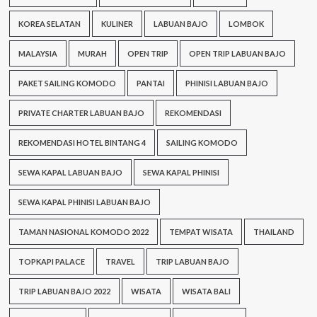
KOREA SELATAN
KULINER
LABUAN BAJO
LOMBOK
MALAYSIA
MURAH
OPEN TRIP
OPEN TRIP LABUAN BAJO
PAKET SAILING KOMODO
PANTAI
PHINISI LABUAN BAJO
PRIVATE CHARTER LABUAN BAJO
REKOMENDASI
REKOMENDASI HOTEL BINTANG 4
SAILING KOMODO
SEWA KAPAL LABUAN BAJO
SEWA KAPAL PHINISI
SEWA KAPAL PHINISI LABUAN BAJO
TAMAN NASIONAL KOMODO 2022
TEMPAT WISATA
THAILAND
TOPKAPI PALACE
TRAVEL
TRIP LABUAN BAJO
TRIP LABUAN BAJO 2022
WISATA
WISATA BALI