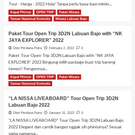
Private
Tour - Harga - 2022 Hola! Tanpa perlu basa-basi mimin...
Diving
Trip
–
Labuan
Kapal Phinisi
OPEN TRIP
Paket Wisata
Read
Read More
Itinerary
Bajo
more
Taman Nasional Komodo
Wisata Labuan Bajo
–
–
about
Harga
Harga
Sewa
Paket Tour Open Trip 3D2N Labuan Bajo with “NK
–
Kapal
JAYA EXPLORER” 2022
2022
Labuan
Bajo”LA
Dion Perdana Putra
February 2, 2022
0
NISSA”
Paket Tour Open Trip 3D2N Labuan Bajo with “NK JAYA
Blue
EXPLORER” 2022 Bingung milih package buat trip bareng
Ocean
temen? Pengennya...
Style
Phinisi
Kapal Phinisi
OPEN TRIP
Paket Wisata
Read
Read More
–
more
Taman Nasional Komodo
Tour
about
–
Paket
“LA NISSA LIVEABOARD” Tour Open Trip 3D2N
Harga
Tour
–
Labuan Bajo 2022
Open
2022
Trip
Dion Perdana Putra
January 31, 2022
0
3D2N
“LA NISSA LIVEABOARD" Tour Open Trip 3D2N Labuan Bajo
Labuan
2022 Elegant dan cantik banget nggak sih phinisinya? Sesuai
Bajo
sama namanya...
with