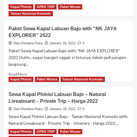
“NK
Kapal Phinisi
OPEN TRIP
Paket Wisata
Read
Read More
JAYA
more
Taman Nasional Komodo
EXPLORER”
about
2022
“LA
Paket Sewa Kapal Labuan Bajo with “NK JAYA
NISSA
EXPLORER” 2022
LIVEABOARD”
Tour
Dion Perdana Putra
January 29, 2022
0
Open
Paket Sewa Kapal Labuan Bajo with “NK JAYA EXPLORER"
Trip
2022 Duhh.. seger banget nggak si fotonya, mimin jadi pengen
3D2N
langsung...
Labuan
Bajo
Read
Read More
2022
more
Kapal Phinisi
Paket Wisata
Taman Nasional Komodo
about
Paket
Sewa Kapal Phinisi Labuan Bajo – Natural
Sewa
Liveaboard – Private Trip – Harga 2022
Kapal
Labuan
Dion Perdana Putra
January 28, 2022
0
Bajo
Sewa Kapal Phinisi Labuan Bajo - Taman Nasional Komodo with
with
Natural Liveaboard - Private Trip - Itinerary - Harga 2022...
“NK
JAYA
Kapal Phinisi
OPEN TRIP
Paket Wisata
Read
Read More