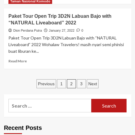
EXPLORER”
more
Taman Nasional Komodo
2022
about
Sewa
Paket Tour Open Trip 3D2N Labuan Bajo with
Kapal
“NATURAL Liveaboard” 2022
Phinisi
Labuan
Dion Perdana Putra
January 27, 2022
0
Bajo
Paket Tour Open Trip 3D2N Labuan Bajo with “NATURAL
–
Liveaboard” 2022 Wohalaw Travelers! masih nyari semi phinisi
Natural
buat liburan ke...
Liveaboard
–
Read
Read More
Private
more
Trip
about
–
Paket
Harga
Posts
Tour
2
Previous
1
3
Next
2022
Open
pagination
Trip
3D2N
Search
Labuan
for:
Bajo
with
“NATURAL
Recent Posts
Liveaboard”
2022