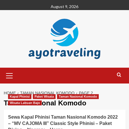
Skip
August 9, 2026
to
content
Primary
Menu
HOME
TAMAN NASIONAL KOMODO
PAGE 2
Kapal Phinisi
Paket Wisata
Taman Nasional Komodo
Taman Nasional Komodo
Wisata Labuan Bajo
Sewa Kapal Phinisi Taman Nasional Komodo 2022
– “MV CAJOMA III” Classic Style Phinisi – Paket