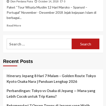
Dion Perdana Putra
October 14, 2018
0
Paket “Tour Wisata Muslim 12 Hari Maroko – Spanyol –
Portugal” November - Desember 2018 Jejak kejayaan Islam di
berbagai...
Read
Read More
more
about
Paket
Search
“Tour
for:
Wisata
Muslim
12
Recent Posts
Hari
Maroko
–
Spanyol
Itinerary Jepang 8 Hari 7 Malam – Golden Route Tokyo
–
Kyoto Osaka Nara | Panduan Lengkap 2026
Portugal”
November
Perbandingan: Tokyo vs Osaka di Jepang — Mana yang
–
Lebih Cocok untuk Trip Kamu?
Desember
2018
Rekomendasi 7 Onsen Towns di Jepang yang Wajib