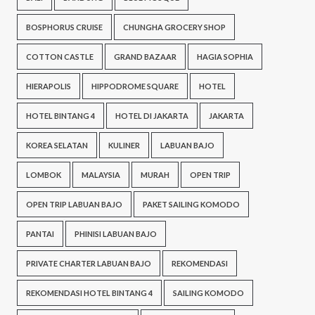
BOSPHORUS CRUISE
CHUNGHA GROCERY SHOP
COTTON CASTLE
GRAND BAZAAR
HAGIA SOPHIA
HIERAPOLIS
HIPPODROME SQUARE
HOTEL
HOTEL BINTANG 4
HOTEL DI JAKARTA
JAKARTA
KOREA SELATAN
KULINER
LABUAN BAJO
LOMBOK
MALAYSIA
MURAH
OPEN TRIP
OPEN TRIP LABUAN BAJO
PAKET SAILING KOMODO
PANTAI
PHINISI LABUAN BAJO
PRIVATE CHARTER LABUAN BAJO
REKOMENDASI
REKOMENDASI HOTEL BINTANG 4
SAILING KOMODO