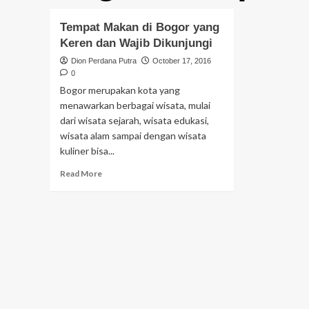
Tempat Makan di Bogor yang
Keren dan Wajib Dikunjungi
Dion Perdana Putra
October 17, 2016
0
Bogor merupakan kota yang
menawarkan berbagai wisata, mulai
dari wisata sejarah, wisata edukasi,
wisata alam sampai dengan wisata
kuliner bisa...
Read
Read More
more
about
Tempat
Makan
di
Bogor
yang
Keren
dan
Wajib