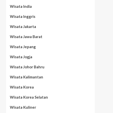
Wisata India
Wisata Inggris
Wisata Jakarta
Wisata Jawa Barat
Wisata Jepang
Wisata Jogja
Wisata Johor Bahru
Wisata Kalimantan
Wisata Korea
Wisata Korea Selatan
Wisata Kuliner