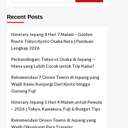
Recent Posts
Itinerary Jepang 8 Hari 7 Malam – Golden
Route Tokyo Kyoto Osaka Nara | Panduan
Lengkap 2026
Perbandingan: Tokyo vs Osaka di Jepang —
Mana yang Lebih Cocok untuk Trip Kamu?
Rekomendasi 7 Onsen Towns di Jepang yang
Wajib Kamu Kunjungi Dari Kyoto hingga
Gunung Fuji
Itinerary Jepang 5 Hari 4 Malam untuk Pemula
– 2026 | Tokyo, Kamakura, Fuji & Budget Tips
Rekomendasi Onsen Towns di Jepang yang
Wajib Dikunjungi Para Traveler