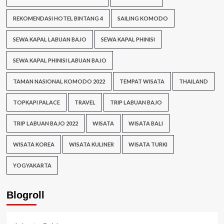
REKOMENDASI HOTEL BINTANG 4
SAILING KOMODO
SEWA KAPAL LABUAN BAJO
SEWA KAPAL PHINISI
SEWA KAPAL PHINISI LABUAN BAJO
TAMAN NASIONAL KOMODO 2022
TEMPAT WISATA
THAILAND
TOPKAPI PALACE
TRAVEL
TRIP LABUAN BAJO
TRIP LABUAN BAJO 2022
WISATA
WISATA BALI
WISATA KOREA
WISATA KULINER
WISATA TURKI
YOGYAKARTA
Blogroll