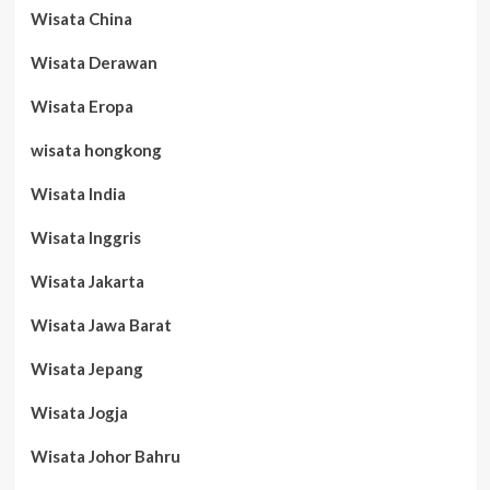
Wisata China
Wisata Derawan
Wisata Eropa
wisata hongkong
Wisata India
Wisata Inggris
Wisata Jakarta
Wisata Jawa Barat
Wisata Jepang
Wisata Jogja
Wisata Johor Bahru