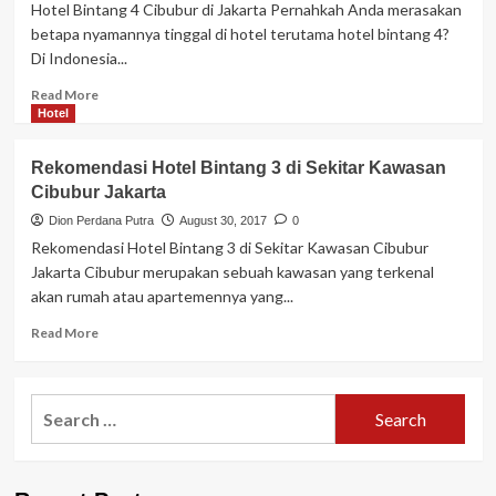
Hotel Bintang 4 Cibubur di Jakarta Pernahkah Anda merasakan
betapa nyamannya tinggal di hotel terutama hotel bintang 4?
Di Indonesia...
Read
Read More
more
Hotel
about
Hotel
Rekomendasi Hotel Bintang 3 di Sekitar Kawasan
Bintang
Cibubur Jakarta
4
Cibubur
Dion Perdana Putra
August 30, 2017
0
di
Rekomendasi Hotel Bintang 3 di Sekitar Kawasan Cibubur
Jakarta
Jakarta Cibubur merupakan sebuah kawasan yang terkenal
akan rumah atau apartemennya yang...
Read
Read More
more
about
Rekomendasi
Search
Hotel
for:
Bintang
3
di