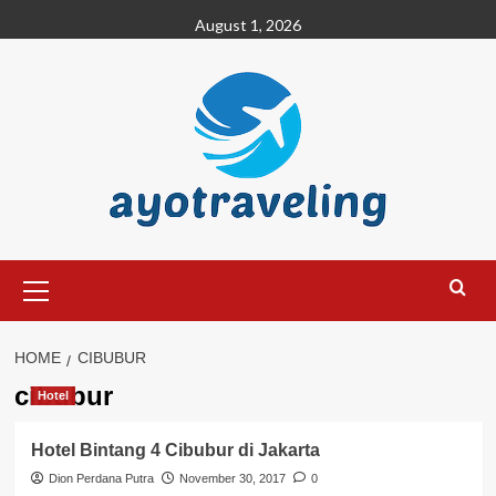
Skip
August 1, 2026
to
content
Primary
Menu
HOME
CIBUBUR
cibubur
Hotel
Hotel Bintang 4 Cibubur di Jakarta
Dion Perdana Putra
November 30, 2017
0