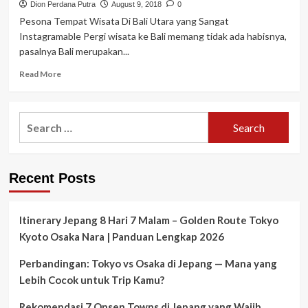
Dion Perdana Putra
August 9, 2018
0
Pesona Tempat Wisata Di Bali Utara yang Sangat
Instagramable Pergi wisata ke Bali memang tidak ada habisnya,
pasalnya Bali merupakan...
Read
Read More
more
about
Pesona
Search
Tempat
for:
Wisata
Di
Bali
Recent Posts
Utara
yang
Sangat
Instagramable
Itinerary Jepang 8 Hari 7 Malam – Golden Route Tokyo
Kyoto Osaka Nara | Panduan Lengkap 2026
Perbandingan: Tokyo vs Osaka di Jepang — Mana yang
Lebih Cocok untuk Trip Kamu?
Rekomendasi 7 Onsen Towns di Jepang yang Wajib