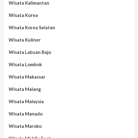
Wisata Kalimantan
Wisata Korea
Wisata Korea Selatan
Wisata Kuliner
Wisata Labuan Bajo
Wisata Lombok
Wisata Makassar
Wisata Malang
Wisata Malaysia
Wisata Manado
Wisata Maroko