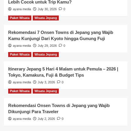
Lebih Cocok untuk Trip Kamu?
ayana media
July 30, 2026
0
Paket Wisata
Wisata Jepang
Rekomendasi 7 Onsen Towns di Jepang yang Wajib
Kamu Kunjungi Dari Kyoto hingga Gunung Fuji
ayana media
July 29, 2026
0
Paket Wisata
Wisata Jepang
Itinerary Jepang 5 Hari 4 Malam untuk Pemula – 2026 |
Tokyo, Kamakura, Fuji & Budget Tips
ayana media
July 3, 2026
0
Paket Wisata
Wisata Jepang
Rekomendasi Onsen Towns di Jepang yang Wajib
Dikunjungi Para Traveler
ayana media
July 2, 2026
0