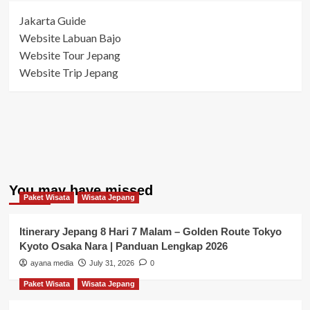
Jakarta Guide
Website Labuan Bajo
Website Tour Jepang
Website Trip Jepang
You may have missed
Paket Wisata
Wisata Jepang
Itinerary Jepang 8 Hari 7 Malam – Golden Route Tokyo
Kyoto Osaka Nara | Panduan Lengkap 2026
ayana media
July 31, 2026
0
Paket Wisata
Wisata Jepang