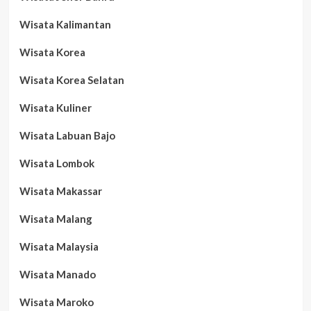
Wisata Kalimantan
Wisata Korea
Wisata Korea Selatan
Wisata Kuliner
Wisata Labuan Bajo
Wisata Lombok
Wisata Makassar
Wisata Malang
Wisata Malaysia
Wisata Manado
Wisata Maroko