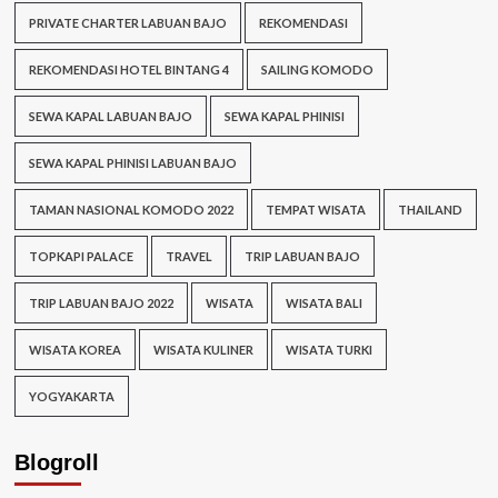
PRIVATE CHARTER LABUAN BAJO
REKOMENDASI
REKOMENDASI HOTEL BINTANG 4
SAILING KOMODO
SEWA KAPAL LABUAN BAJO
SEWA KAPAL PHINISI
SEWA KAPAL PHINISI LABUAN BAJO
TAMAN NASIONAL KOMODO 2022
TEMPAT WISATA
THAILAND
TOPKAPI PALACE
TRAVEL
TRIP LABUAN BAJO
TRIP LABUAN BAJO 2022
WISATA
WISATA BALI
WISATA KOREA
WISATA KULINER
WISATA TURKI
YOGYAKARTA
Blogroll