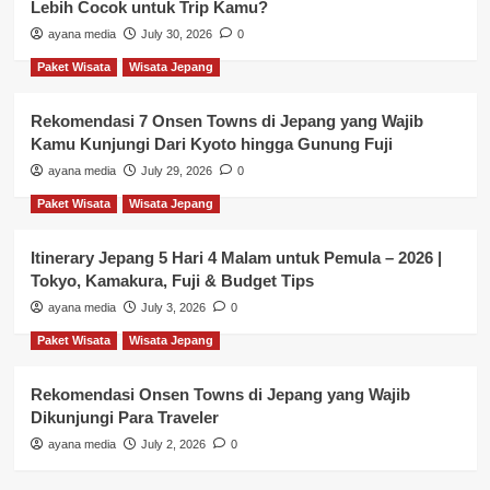
Lebih Cocok untuk Trip Kamu?
ayana media
July 30, 2026
0
Paket Wisata
Wisata Jepang
Rekomendasi 7 Onsen Towns di Jepang yang Wajib
Kamu Kunjungi Dari Kyoto hingga Gunung Fuji
ayana media
July 29, 2026
0
Paket Wisata
Wisata Jepang
Itinerary Jepang 5 Hari 4 Malam untuk Pemula – 2026 |
Tokyo, Kamakura, Fuji & Budget Tips
ayana media
July 3, 2026
0
Paket Wisata
Wisata Jepang
Rekomendasi Onsen Towns di Jepang yang Wajib
Dikunjungi Para Traveler
ayana media
July 2, 2026
0