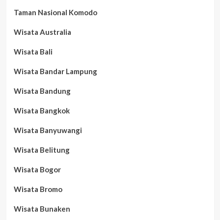
Taman Nasional Komodo
Wisata Australia
Wisata Bali
Wisata Bandar Lampung
Wisata Bandung
Wisata Bangkok
Wisata Banyuwangi
Wisata Belitung
Wisata Bogor
Wisata Bromo
Wisata Bunaken