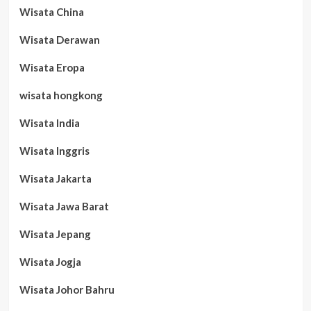
Wisata China
Wisata Derawan
Wisata Eropa
wisata hongkong
Wisata India
Wisata Inggris
Wisata Jakarta
Wisata Jawa Barat
Wisata Jepang
Wisata Jogja
Wisata Johor Bahru