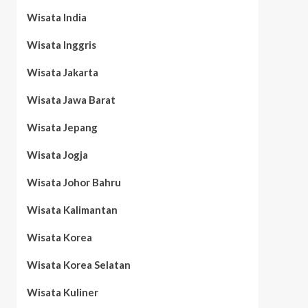
Wisata India
Wisata Inggris
Wisata Jakarta
Wisata Jawa Barat
Wisata Jepang
Wisata Jogja
Wisata Johor Bahru
Wisata Kalimantan
Wisata Korea
Wisata Korea Selatan
Wisata Kuliner