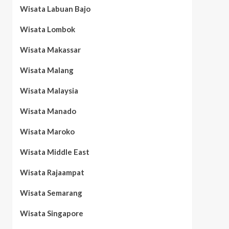
Wisata Labuan Bajo
Wisata Lombok
Wisata Makassar
Wisata Malang
Wisata Malaysia
Wisata Manado
Wisata Maroko
Wisata Middle East
Wisata Rajaampat
Wisata Semarang
Wisata Singapore