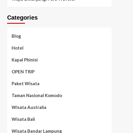
Categories
Blog
Hotel
Kapal Phinisi
OPEN TRIP
Paket Wisata
Taman Nasional Komodo
Wisata Australia
Wisata Bali
Wisata Bandar Lampung