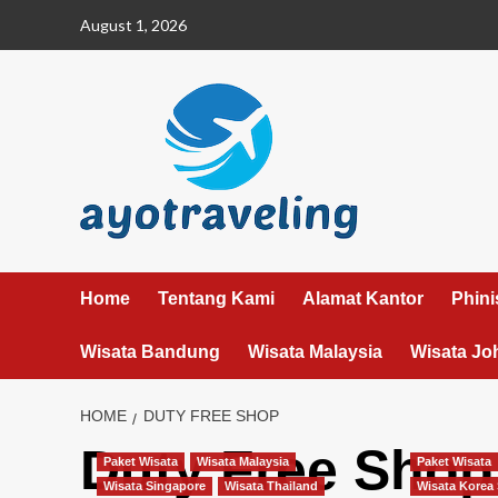
Skip
August 1, 2026
to
content
Home
Tentang Kami
Alamat Kantor
Phini
Wisata Bandung
Wisata Malaysia
Wisata Jo
HOME
DUTY FREE SHOP
Duty Free Shop
Paket Wisata
Wisata Malaysia
Paket Wisata
Wisata Singapore
Wisata Thailand
Wisata Korea 