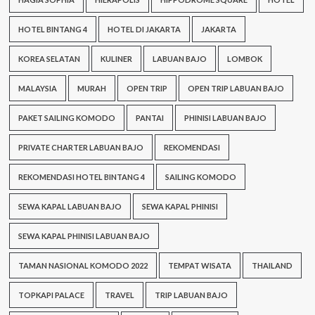
HOTEL BINTANG 4
HOTEL DI JAKARTA
JAKARTA
KOREA SELATAN
KULINER
LABUAN BAJO
LOMBOK
MALAYSIA
MURAH
OPEN TRIP
OPEN TRIP LABUAN BAJO
PAKET SAILING KOMODO
PANTAI
PHINISI LABUAN BAJO
PRIVATE CHARTER LABUAN BAJO
REKOMENDASI
REKOMENDASI HOTEL BINTANG 4
SAILING KOMODO
SEWA KAPAL LABUAN BAJO
SEWA KAPAL PHINISI
SEWA KAPAL PHINISI LABUAN BAJO
TAMAN NASIONAL KOMODO 2022
TEMPAT WISATA
THAILAND
TOPKAPI PALACE
TRAVEL
TRIP LABUAN BAJO