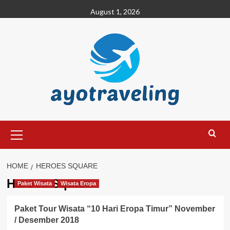
Skip
August 1, 2026
to
content
Primary
Menu
HOME
HEROES SQUARE
Heroes Square
Paket Wisata
Wisata Eropa
Paket Tour Wisata “10 Hari Eropa Timur” November
/ Desember 2018