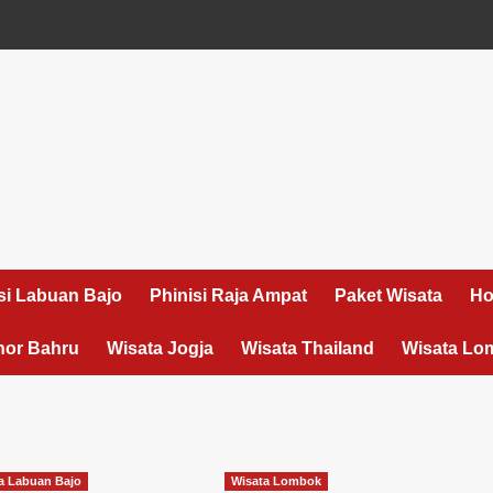
si Labuan Bajo
Phinisi Raja Ampat
Paket Wisata
Ho
hor Bahru
Wisata Jogja
Wisata Thailand
Wisata Lo
a Labuan Bajo
Wisata Lombok