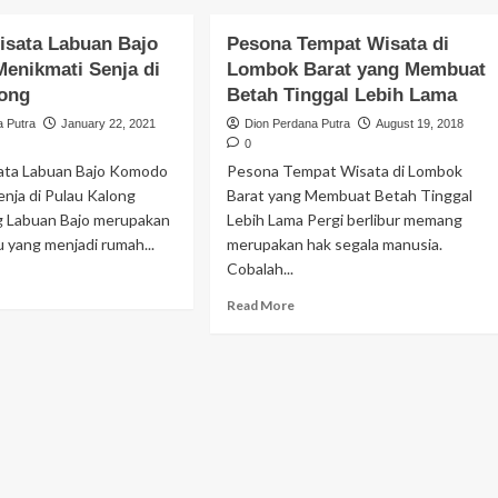
isata Labuan Bajo
Pesona Tempat Wisata di
enikmati Senja di
Lombok Barat yang Membuat
long
Betah Tinggal Lebih Lama
a Putra
January 22, 2021
Dion Perdana Putra
August 19, 2018
0
ata Labuan Bajo Komodo
Pesona Tempat Wisata di Lombok
nja di Pulau Kalong
Barat yang Membuat Betah Tinggal
g Labuan Bajo merupakan
Lebih Lama Pergi berlibur memang
 yang menjadi rumah...
merupakan hak segala manusia.
Cobalah...
ad
re
Read
Read More
out
more
mpat
about
sata
Pesona
buan
Tempat
jo
Wisata
modo
di
nikmati
Lombok
ja
Barat
yang