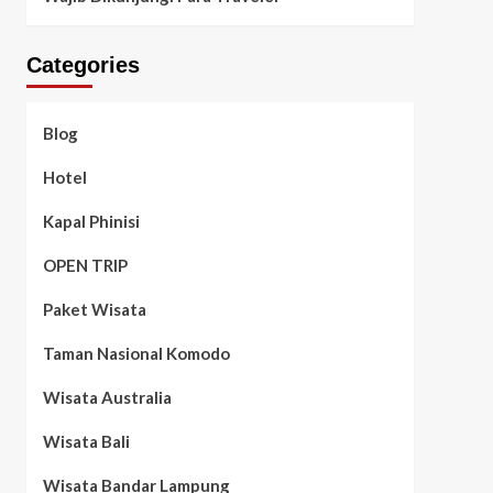
Categories
Blog
Hotel
Kapal Phinisi
OPEN TRIP
Paket Wisata
Taman Nasional Komodo
Wisata Australia
Wisata Bali
Wisata Bandar Lampung