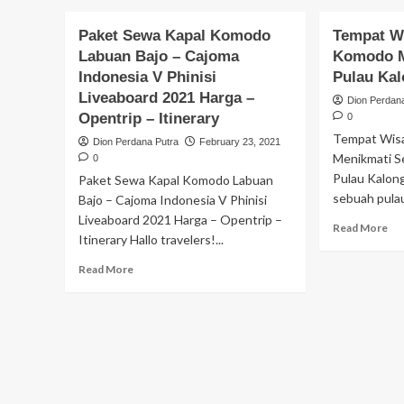
Paket Sewa Kapal Komodo
Tempat W
Labuan Bajo – Cajoma
Komodo M
Indonesia V Phinisi
Pulau Ka
Liveaboard 2021 Harga –
Dion Perdan
Opentrip – Itinerary
0
Tempat Wis
Dion Perdana Putra
February 23, 2021
Menikmati Se
0
Pulau Kalon
Paket Sewa Kapal Komodo Labuan
sebuah pulau
Bajo – Cajoma Indonesia V Phinisi
Liveaboard 2021 Harga – Opentrip –
Re
Read More
Itinerary Hallo travelers!...
mo
ab
Read
Read More
Te
more
Wi
about
La
Paket
Ba
Sewa
Ko
Kapal
Me
Komodo
Sen
Labuan
di
Bajo