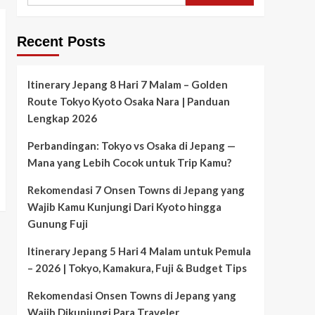
Recent Posts
Itinerary Jepang 8 Hari 7 Malam – Golden
Route Tokyo Kyoto Osaka Nara | Panduan
Lengkap 2026
Perbandingan: Tokyo vs Osaka di Jepang —
Mana yang Lebih Cocok untuk Trip Kamu?
Rekomendasi 7 Onsen Towns di Jepang yang
Wajib Kamu Kunjungi Dari Kyoto hingga
Gunung Fuji
Itinerary Jepang 5 Hari 4 Malam untuk Pemula
– 2026 | Tokyo, Kamakura, Fuji & Budget Tips
Rekomendasi Onsen Towns di Jepang yang
Wajib Dikunjungi Para Traveler