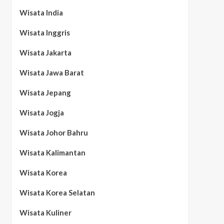
Wisata India
Wisata Inggris
Wisata Jakarta
Wisata Jawa Barat
Wisata Jepang
Wisata Jogja
Wisata Johor Bahru
Wisata Kalimantan
Wisata Korea
Wisata Korea Selatan
Wisata Kuliner