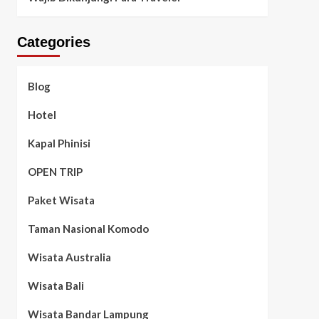
Categories
Blog
Hotel
Kapal Phinisi
OPEN TRIP
Paket Wisata
Taman Nasional Komodo
Wisata Australia
Wisata Bali
Wisata Bandar Lampung