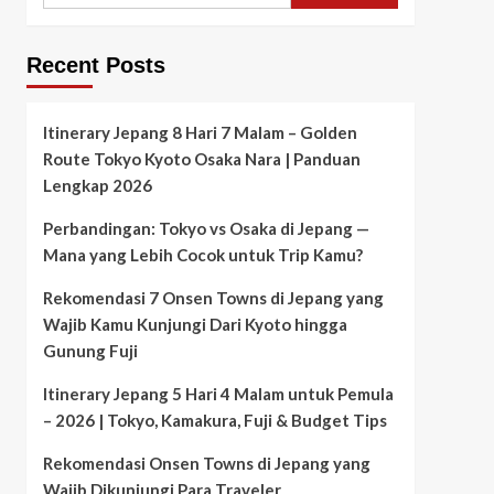
Recent Posts
Itinerary Jepang 8 Hari 7 Malam – Golden
Route Tokyo Kyoto Osaka Nara | Panduan
Lengkap 2026
Perbandingan: Tokyo vs Osaka di Jepang —
Mana yang Lebih Cocok untuk Trip Kamu?
Rekomendasi 7 Onsen Towns di Jepang yang
Wajib Kamu Kunjungi Dari Kyoto hingga
Gunung Fuji
Itinerary Jepang 5 Hari 4 Malam untuk Pemula
– 2026 | Tokyo, Kamakura, Fuji & Budget Tips
Rekomendasi Onsen Towns di Jepang yang
Wajib Dikunjungi Para Traveler