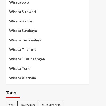
Wisata Solo
Wisata Sulawesi
Wisata Sumba
Wisata Surabaya
Wisata Tasikmalaya
Wisata Thailand
Wisata Timur Tengah
Wisata Turki
Wisata Vietnam
Tags
BALI
BANDUNG
BLUE MOSQUE