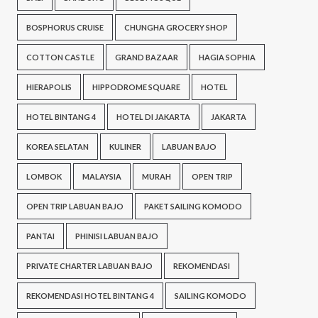
BOSPHORUS CRUISE
CHUNGHA GROCERY SHOP
COTTON CASTLE
GRAND BAZAAR
HAGIA SOPHIA
HIERAPOLIS
HIPPODROME SQUARE
HOTEL
HOTEL BINTANG 4
HOTEL DI JAKARTA
JAKARTA
KOREA SELATAN
KULINER
LABUAN BAJO
LOMBOK
MALAYSIA
MURAH
OPEN TRIP
OPEN TRIP LABUAN BAJO
PAKET SAILING KOMODO
PANTAI
PHINISI LABUAN BAJO
PRIVATE CHARTER LABUAN BAJO
REKOMENDASI
REKOMENDASI HOTEL BINTANG 4
SAILING KOMODO