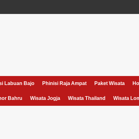
si Labuan Bajo
Phinisi Raja Ampat
Paket Wisata
Ho
hor Bahru
Wisata Jogja
Wisata Thailand
Wisata Lo