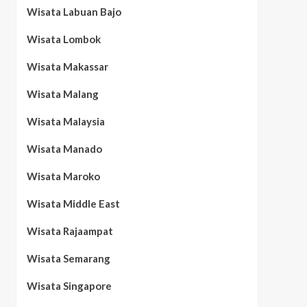
Wisata Labuan Bajo
Wisata Lombok
Wisata Makassar
Wisata Malang
Wisata Malaysia
Wisata Manado
Wisata Maroko
Wisata Middle East
Wisata Rajaampat
Wisata Semarang
Wisata Singapore