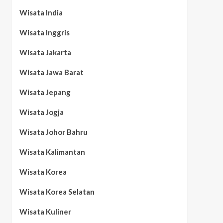
Wisata India
Wisata Inggris
Wisata Jakarta
Wisata Jawa Barat
Wisata Jepang
Wisata Jogja
Wisata Johor Bahru
Wisata Kalimantan
Wisata Korea
Wisata Korea Selatan
Wisata Kuliner