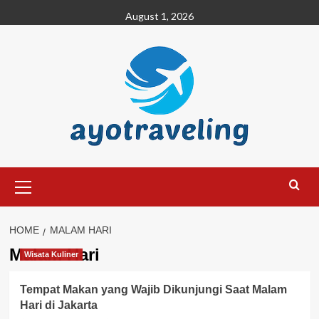
Skip
August 1, 2026
to
content
Primary
Menu
HOME
MALAM HARI
Malam Hari
Wisata Kuliner
Tempat Makan yang Wajib Dikunjungi Saat Malam
Hari di Jakarta