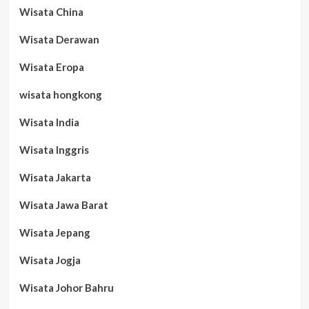
Wisata China
Wisata Derawan
Wisata Eropa
wisata hongkong
Wisata India
Wisata Inggris
Wisata Jakarta
Wisata Jawa Barat
Wisata Jepang
Wisata Jogja
Wisata Johor Bahru