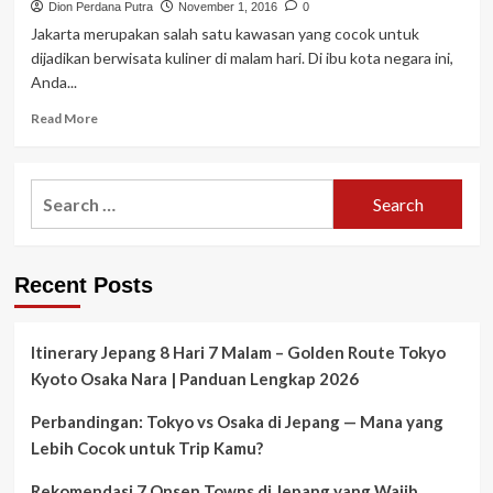
Dion Perdana Putra
November 1, 2016
0
Jakarta merupakan salah satu kawasan yang cocok untuk
dijadikan berwisata kuliner di malam hari. Di ibu kota negara ini,
Anda...
Read
Read More
more
about
Tempat
Search
Makan
for:
yang
Wajib
Dikunjungi
Recent Posts
Saat
Malam
Hari
di
Itinerary Jepang 8 Hari 7 Malam – Golden Route Tokyo
Jakarta
Kyoto Osaka Nara | Panduan Lengkap 2026
Perbandingan: Tokyo vs Osaka di Jepang — Mana yang
Lebih Cocok untuk Trip Kamu?
Rekomendasi 7 Onsen Towns di Jepang yang Wajib