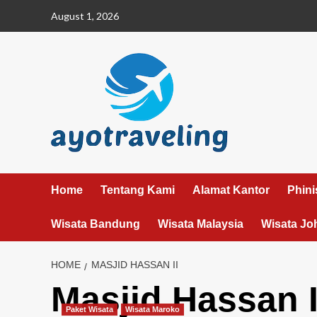
Skip
August 1, 2026
to
content
Home
Tentang Kami
Alamat Kantor
Phini
Wisata Bandung
Wisata Malaysia
Wisata Jo
HOME
MASJID HASSAN II
Masjid Hassan I
Paket Wisata
Wisata Maroko