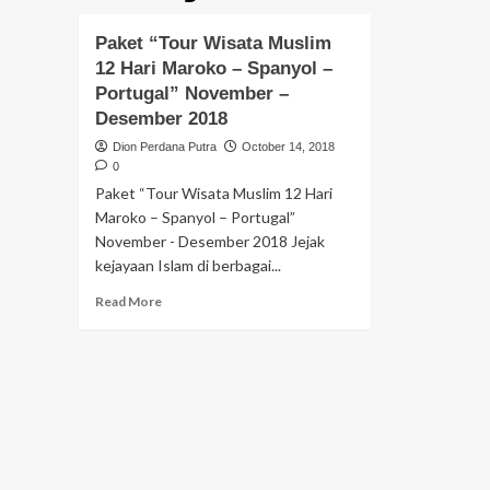
Paket “Tour Wisata Muslim
12 Hari Maroko – Spanyol –
Portugal” November –
Desember 2018
Dion Perdana Putra
October 14, 2018
0
Paket “Tour Wisata Muslim 12 Hari
Maroko – Spanyol – Portugal”
November - Desember 2018 Jejak
kejayaan Islam di berbagai...
Read
Read More
more
about
Paket
“Tour
Wisata
Muslim
12
Hari
Maroko