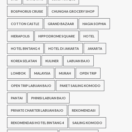
BOSPHORUS CRUISE
CHUNGHA GROCERY SHOP
COTTON CASTLE
GRAND BAZAAR
HAGIA SOPHIA
HIERAPOLIS
HIPPODROME SQUARE
HOTEL
HOTEL BINTANG 4
HOTEL DI JAKARTA
JAKARTA
KOREA SELATAN
KULINER
LABUAN BAJO
LOMBOK
MALAYSIA
MURAH
OPEN TRIP
OPEN TRIP LABUAN BAJO
PAKET SAILING KOMODO
PANTAI
PHINISI LABUAN BAJO
PRIVATE CHARTER LABUAN BAJO
REKOMENDASI
REKOMENDASI HOTEL BINTANG 4
SAILING KOMODO