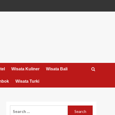
tel
Wisata Kuliner
Wisata Bali
mbok
Wisata Turki
Search
for: