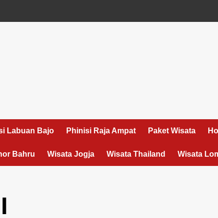
si Labuan Bajo
Phinisi Raja Ampat
Paket Wisata
Ho
hor Bahru
Wisata Jogja
Wisata Thailand
Wisata Lo
I