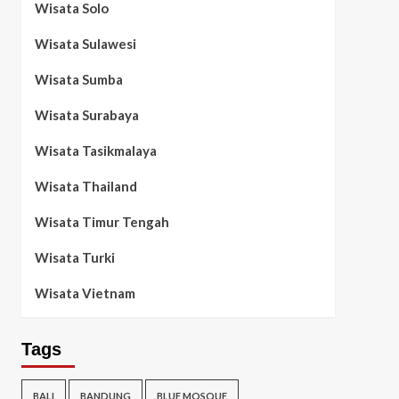
Wisata Solo
Wisata Sulawesi
Wisata Sumba
Wisata Surabaya
Wisata Tasikmalaya
Wisata Thailand
Wisata Timur Tengah
Wisata Turki
Wisata Vietnam
Tags
BALI
BANDUNG
BLUE MOSQUE