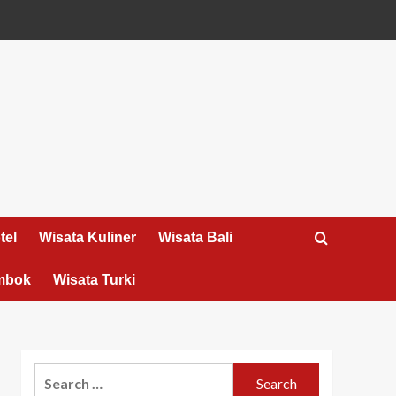
tel
Wisata Kuliner
Wisata Bali
mbok
Wisata Turki
Search
for: