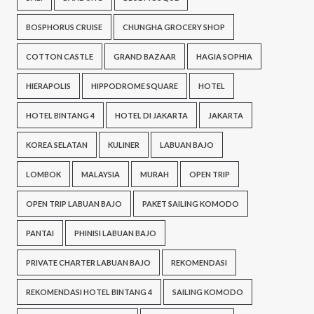
BOSPHORUS CRUISE
CHUNGHA GROCERY SHOP
COTTON CASTLE
GRAND BAZAAR
HAGIA SOPHIA
HIERAPOLIS
HIPPODROME SQUARE
HOTEL
HOTEL BINTANG 4
HOTEL DI JAKARTA
JAKARTA
KOREA SELATAN
KULINER
LABUAN BAJO
LOMBOK
MALAYSIA
MURAH
OPEN TRIP
OPEN TRIP LABUAN BAJO
PAKET SAILING KOMODO
PANTAI
PHINISI LABUAN BAJO
PRIVATE CHARTER LABUAN BAJO
REKOMENDASI
REKOMENDASI HOTEL BINTANG 4
SAILING KOMODO