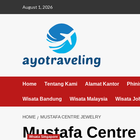
Skip
August 1, 2026
to
content
Home
Tentang Kami
Alamat Kantor
Phini
Wisata Bandung
Wisata Malaysia
Wisata Jo
HOME
MUSTAFA CENTRE JEWELRY
Mustafa Centre
Wisata Singapore