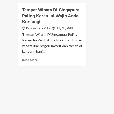
Tempat Wisata Di Singapura
Paling Keren Ini Wajib Anda
Kunjungi
Dion Perdana Putra
July 30, 2018
0
Tempat Wisata Di Singapura Paling
Keren Ini Wajib Anda Kunjungi Tujuan
wisata luar negeri favorit dan ramah di
kantong bagi...
Read
Read More
more
about
Tempat
Wisata
Di
Singapura
Paling
Keren
Ini
Wajib
Anda