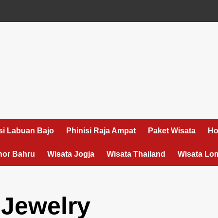
si Labuan Bajo
Phinisi Raja Ampat
Paket Wisata
Ho
hor Bahru
Wisata Jogja
Wisata Thailand
Wisata Lo
 Jewelry