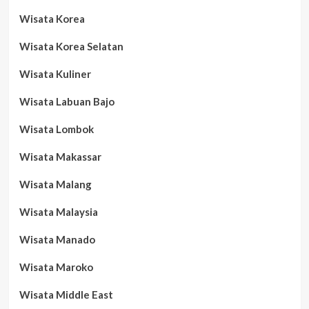
Wisata Korea
Wisata Korea Selatan
Wisata Kuliner
Wisata Labuan Bajo
Wisata Lombok
Wisata Makassar
Wisata Malang
Wisata Malaysia
Wisata Manado
Wisata Maroko
Wisata Middle East