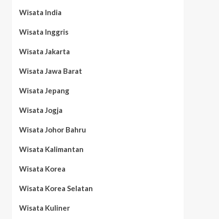
Wisata India
Wisata Inggris
Wisata Jakarta
Wisata Jawa Barat
Wisata Jepang
Wisata Jogja
Wisata Johor Bahru
Wisata Kalimantan
Wisata Korea
Wisata Korea Selatan
Wisata Kuliner