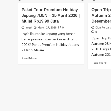
Paket Tour Premium Holiday
Open Trip
Jepang 7D5N – 15 April 2026 |
Autumn 2
Mulai Rp19,99 Juta
Desember
angel
March 27, 2026
0
Dion Perdan
0
Ingin liburan ke Jepang yang benar-
Open Trip P
benar premium dan berkesan di tahun
Autumn 28 
2026? Paket Premium Holiday Jepang
2018 Harga 
7 Hari 5 Malam...
Autumn 2018
Read
Read More
Re
more
Read More
mo
about
ab
Paket
Op
Tour
Tri
Premium
Pa
Holiday
To
Jepang
Je
7D5N
Au
–
28
15
No
April