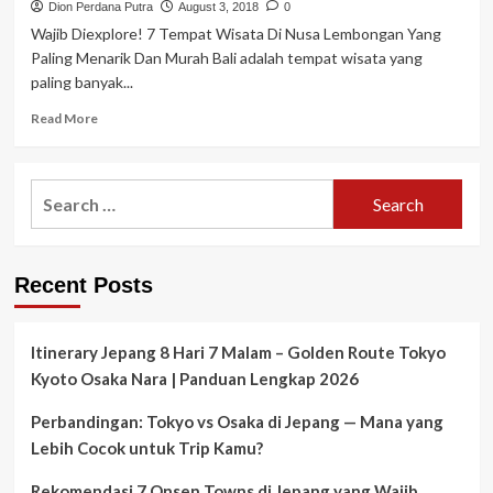
Dion Perdana Putra
August 3, 2018
0
Wajib Diexplore! 7 Tempat Wisata Di Nusa Lembongan Yang
Paling Menarik Dan Murah Bali adalah tempat wisata yang
paling banyak...
Read
Read More
more
about
Wajib
Search
Diexplore!
for:
7
Tempat
Wisata
Recent Posts
Di
Nusa
Lembongan
Yang
Itinerary Jepang 8 Hari 7 Malam – Golden Route Tokyo
Paling
Kyoto Osaka Nara | Panduan Lengkap 2026
Menarik
Dan
Perbandingan: Tokyo vs Osaka di Jepang — Mana yang
Murah
Lebih Cocok untuk Trip Kamu?
Rekomendasi 7 Onsen Towns di Jepang yang Wajib