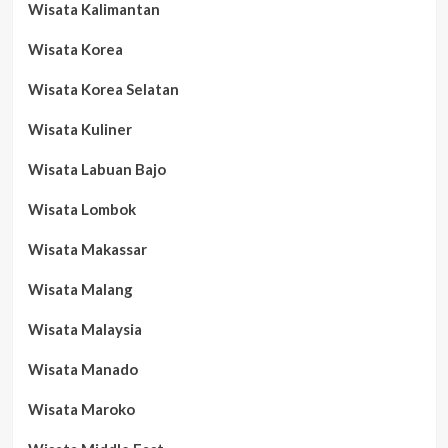
Wisata Kalimantan
Wisata Korea
Wisata Korea Selatan
Wisata Kuliner
Wisata Labuan Bajo
Wisata Lombok
Wisata Makassar
Wisata Malang
Wisata Malaysia
Wisata Manado
Wisata Maroko