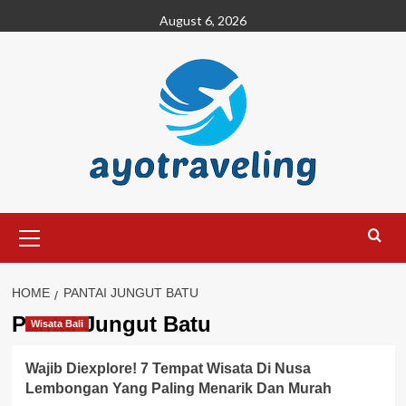
Skip
August 6, 2026
to
content
Primary
Menu
HOME
PANTAI JUNGUT BATU
Pantai Jungut Batu
Wisata Bali
Wajib Diexplore! 7 Tempat Wisata Di Nusa
Lembongan Yang Paling Menarik Dan Murah