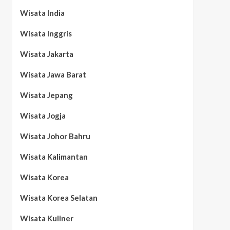
Wisata India
Wisata Inggris
Wisata Jakarta
Wisata Jawa Barat
Wisata Jepang
Wisata Jogja
Wisata Johor Bahru
Wisata Kalimantan
Wisata Korea
Wisata Korea Selatan
Wisata Kuliner