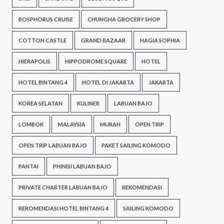
BOSPHORUS CRUISE
CHUNGHA GROCERY SHOP
COTTON CASTLE
GRAND BAZAAR
HAGIA SOPHIA
HIERAPOLIS
HIPPODROME SQUARE
HOTEL
HOTEL BINTANG 4
HOTEL DI JAKARTA
JAKARTA
KOREA SELATAN
KULINER
LABUAN BAJO
LOMBOK
MALAYSIA
MURAH
OPEN TRIP
OPEN TRIP LABUAN BAJO
PAKET SAILING KOMODO
PANTAI
PHINISI LABUAN BAJO
PRIVATE CHARTER LABUAN BAJO
REKOMENDASI
REKOMENDASI HOTEL BINTANG 4
SAILING KOMODO