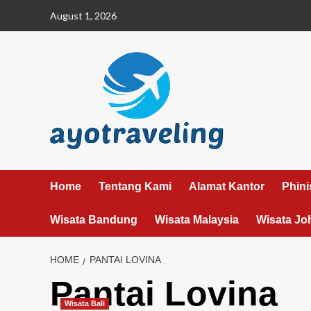
Skip
August 1, 2026
to
content
Home
Tentang Kami
Alamat Kantor
Phini
Wisata Bandung
Wisata Malaysia
Wisata Jo
HOME
PANTAI LOVINA
Pantai Lovina
Wisata Bali