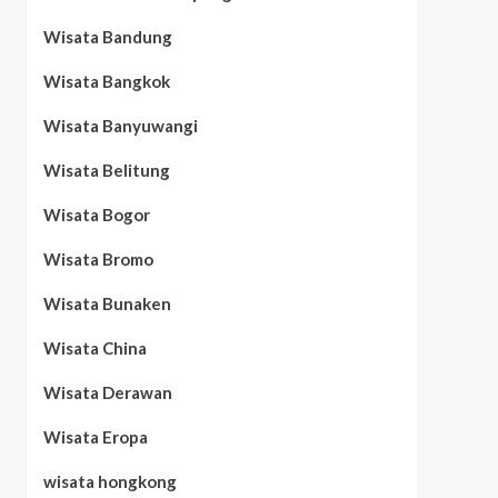
Wisata Bandung
Wisata Bangkok
Wisata Banyuwangi
Wisata Belitung
Wisata Bogor
Wisata Bromo
Wisata Bunaken
Wisata China
Wisata Derawan
Wisata Eropa
wisata hongkong