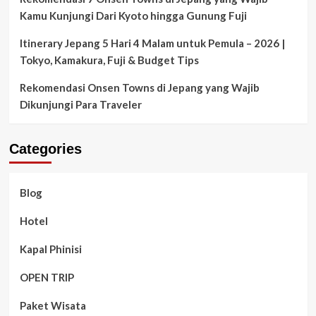
Kamu Kunjungi Dari Kyoto hingga Gunung Fuji
Itinerary Jepang 5 Hari 4 Malam untuk Pemula – 2026 |
Tokyo, Kamakura, Fuji & Budget Tips
Rekomendasi Onsen Towns di Jepang yang Wajib
Dikunjungi Para Traveler
Categories
Blog
Hotel
Kapal Phinisi
OPEN TRIP
Paket Wisata