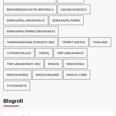
REKOMENDASI HOTEL BINTANG 4
SAILING KOMODO
SEWA KAPAL LABUAN BAJO
SEWA KAPAL PHINISI
SEWA KAPAL PHINISI LABUAN BAJO
TAMAN NASIONAL KOMODO 2022
TEMPAT WISATA
THAILAND
TOPKAPI PALACE
TRAVEL
TRIP LABUAN BAJO
TRIP LABUAN BAJO 2022
WISATA
WISATA BALI
WISATA KOREA
WISATA KULINER
WISATA TURKI
YOGYAKARTA
Blogroll