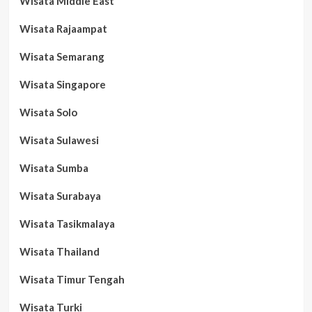
Wisata Middle East
Wisata Rajaampat
Wisata Semarang
Wisata Singapore
Wisata Solo
Wisata Sulawesi
Wisata Sumba
Wisata Surabaya
Wisata Tasikmalaya
Wisata Thailand
Wisata Timur Tengah
Wisata Turki