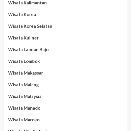
Wisata Kalimantan
Wisata Korea
Wisata Korea Selatan
Wisata Kuliner
Wisata Labuan Bajo
Wisata Lombok
Wisata Makassar
Wisata Malang
Wisata Malaysia
Wisata Manado
Wisata Maroko