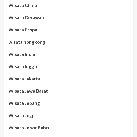
Wisata China
Wisata Derawan
Wisata Eropa
wisata hongkong
Wisata India
Wisata Inggris
Wisata Jakarta
Wisata Jawa Barat
Wisata Jepang
Wisata Jogja
Wisata Johor Bahru