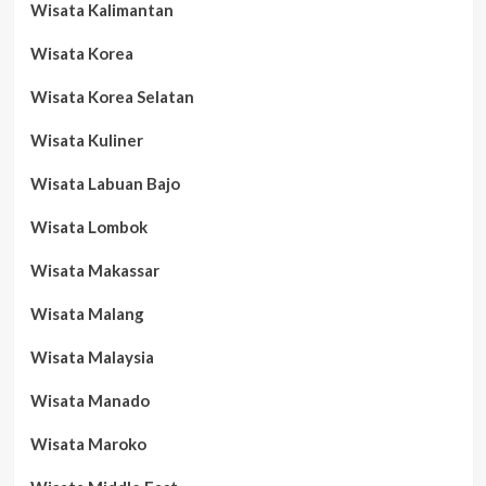
Wisata Kalimantan
Wisata Korea
Wisata Korea Selatan
Wisata Kuliner
Wisata Labuan Bajo
Wisata Lombok
Wisata Makassar
Wisata Malang
Wisata Malaysia
Wisata Manado
Wisata Maroko