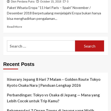
Dion Perdana Putra
October 15, 2018
0
Paket Wisata Eropa “11 Hari Paris – Spain” November /
Desember 2018 Berpetualang menjelajahi Eropa bukan hanya
bisa menghadirkan pengalaman...
Read
Read More
more
about
Paket
Search
Wisata
for:
Eropa
“11
Hari
Recent Posts
Paris
–
Spain”
November
Itinerary Jepang 8 Hari 7 Malam – Golden Route Tokyo
/
Kyoto Osaka Nara | Panduan Lengkap 2026
Desember
2018
Perbandingan: Tokyo vs Osaka di Jepang — Mana yang
Lebih Cocok untuk Trip Kamu?
Rekomendasi 7 Onsen Towns di Jepang yang Wajib