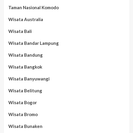
Taman Nasional Komodo
Wisata Australia
Wisata Bali
Wisata Bandar Lampung
Wisata Bandung
Wisata Bangkok
Wisata Banyuwangi
Wisata Belitung
Wisata Bogor
Wisata Bromo
Wisata Bunaken