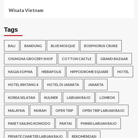
Wisata Vietnam
Tags
BALI
BANDUNG
BLUE MOSQUE
BOSPHORUS CRUISE
CHUNGHA GROCERY SHOP
COTTON CASTLE
GRAND BAZAAR
HAGIA SOPHIA
HIERAPOLIS
HIPPODROME SQUARE
HOTEL
HOTEL BINTANG 4
HOTEL DI JAKARTA
JAKARTA
KOREA SELATAN
KULINER
LABUAN BAJO
LOMBOK
MALAYSIA
MURAH
OPEN TRIP
OPEN TRIP LABUAN BAJO
PAKET SAILING KOMODO
PANTAI
PHINISI LABUAN BAJO
PRIVATE CHARTER LABUAN BAJO
REKOMENDASI