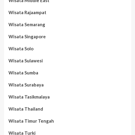
Wisata Middle East
Wisata Rajaampat
Wisata Semarang
Wisata Singapore
Wisata Solo
Wisata Sulawesi
Wisata Sumba
Wisata Surabaya
Wisata Tasikmalaya
Wisata Thailand
Wisata Timur Tengah
Wisata Turki