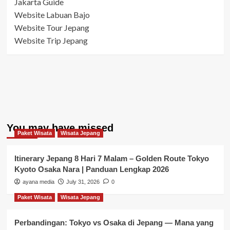
Jakarta Guide
Website Labuan Bajo
Website Tour Jepang
Website Trip Jepang
You may have missed
Paket Wisata
Wisata Jepang
Itinerary Jepang 8 Hari 7 Malam – Golden Route Tokyo
Kyoto Osaka Nara | Panduan Lengkap 2026
ayana media
July 31, 2026
0
Paket Wisata
Wisata Jepang
Perbandingan: Tokyo vs Osaka di Jepang — Mana yang