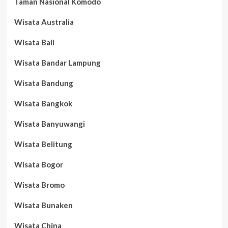
Taman Nasional Komodo
Wisata Australia
Wisata Bali
Wisata Bandar Lampung
Wisata Bandung
Wisata Bangkok
Wisata Banyuwangi
Wisata Belitung
Wisata Bogor
Wisata Bromo
Wisata Bunaken
Wisata China