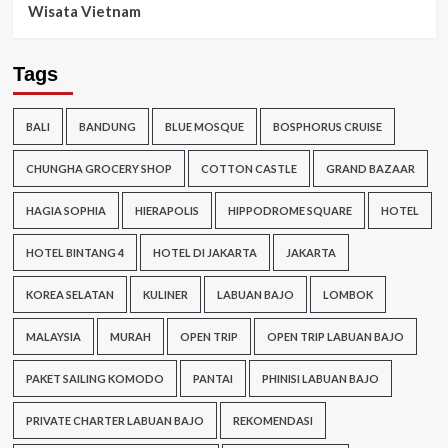
Wisata Vietnam
Tags
BALI
BANDUNG
BLUE MOSQUE
BOSPHORUS CRUISE
CHUNGHA GROCERY SHOP
COTTON CASTLE
GRAND BAZAAR
HAGIA SOPHIA
HIERAPOLIS
HIPPODROME SQUARE
HOTEL
HOTEL BINTANG 4
HOTEL DI JAKARTA
JAKARTA
KOREA SELATAN
KULINER
LABUAN BAJO
LOMBOK
MALAYSIA
MURAH
OPEN TRIP
OPEN TRIP LABUAN BAJO
PAKET SAILING KOMODO
PANTAI
PHINISI LABUAN BAJO
PRIVATE CHARTER LABUAN BAJO
REKOMENDASI