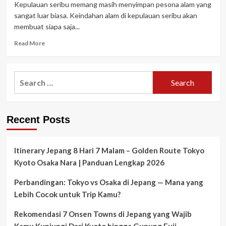
Kepulauan seribu memang masih menyimpan pesona alam yang
sangat luar biasa. Keindahan alam di kepulauan seribu akan
membuat siapa saja...
Read
Read More
more
about
Wisata
Search
Bukit
for:
Matahari
di
Pulau
Recent Posts
Pari
Itinerary Jepang 8 Hari 7 Malam – Golden Route Tokyo
Kyoto Osaka Nara | Panduan Lengkap 2026
Perbandingan: Tokyo vs Osaka di Jepang — Mana yang
Lebih Cocok untuk Trip Kamu?
Rekomendasi 7 Onsen Towns di Jepang yang Wajib