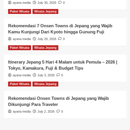
ayana media
July 30, 2026
0
Paket Wisata
Wisata Jepang
Rekomendasi 7 Onsen Towns di Jepang yang Wajib
Kamu Kunjungi Dari Kyoto hingga Gunung Fuji
ayana media
July 29, 2026
0
Paket Wisata
Wisata Jepang
Itinerary Jepang 5 Hari 4 Malam untuk Pemula – 2026 |
Tokyo, Kamakura, Fuji & Budget Tips
ayana media
July 3, 2026
0
Paket Wisata
Wisata Jepang
Rekomendasi Onsen Towns di Jepang yang Wajib
Dikunjungi Para Traveler
ayana media
July 2, 2026
0