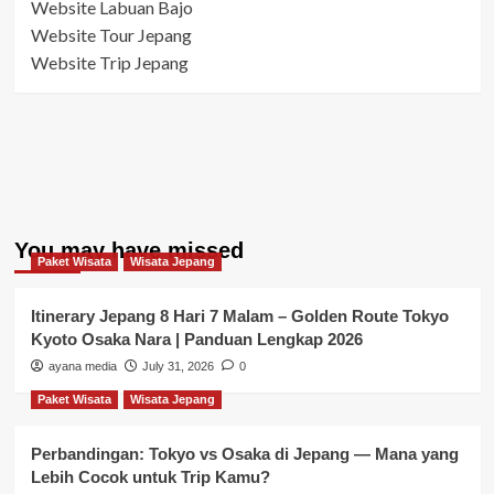
Website Labuan Bajo
Website Tour Jepang
Website Trip Jepang
You may have missed
Paket Wisata
Wisata Jepang
Itinerary Jepang 8 Hari 7 Malam – Golden Route Tokyo
Kyoto Osaka Nara | Panduan Lengkap 2026
ayana media
July 31, 2026
0
Paket Wisata
Wisata Jepang
Perbandingan: Tokyo vs Osaka di Jepang — Mana yang
Lebih Cocok untuk Trip Kamu?