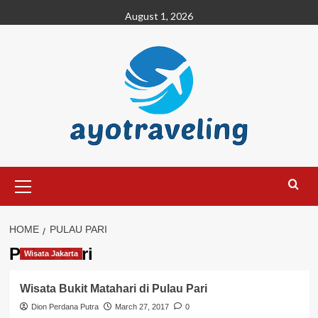
Skip
August 1, 2026
to
content
Primary
Menu
HOME
PULAU PARI
Pulau Pari
Wisata Jakarta
Wisata Bukit Matahari di Pulau Pari
Dion Perdana Putra
March 27, 2017
0