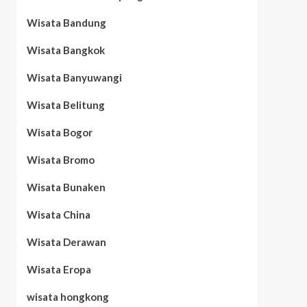
Wisata Bandung
Wisata Bangkok
Wisata Banyuwangi
Wisata Belitung
Wisata Bogor
Wisata Bromo
Wisata Bunaken
Wisata China
Wisata Derawan
Wisata Eropa
wisata hongkong