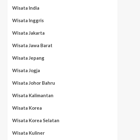
Wisata India
Wisata Inggris
Wisata Jakarta
Wisata Jawa Barat
Wisata Jepang
Wisata Jogja
Wisata Johor Bahru
Wisata Kalimantan
Wisata Korea
Wisata Korea Selatan
Wisata Kuliner