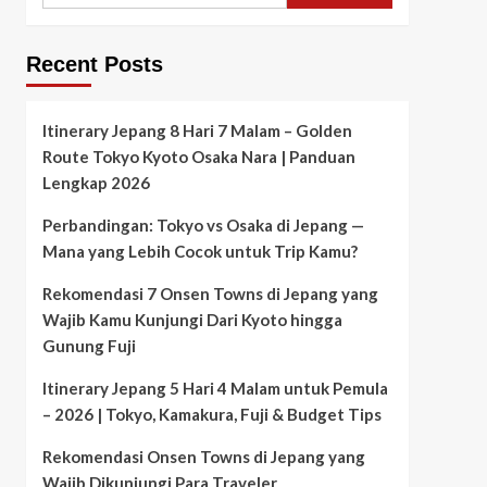
Recent Posts
Itinerary Jepang 8 Hari 7 Malam – Golden
Route Tokyo Kyoto Osaka Nara | Panduan
Lengkap 2026
Perbandingan: Tokyo vs Osaka di Jepang —
Mana yang Lebih Cocok untuk Trip Kamu?
Rekomendasi 7 Onsen Towns di Jepang yang
Wajib Kamu Kunjungi Dari Kyoto hingga
Gunung Fuji
Itinerary Jepang 5 Hari 4 Malam untuk Pemula
– 2026 | Tokyo, Kamakura, Fuji & Budget Tips
Rekomendasi Onsen Towns di Jepang yang
Wajib Dikunjungi Para Traveler