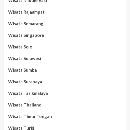
Wisata Middle East
Wisata Rajaampat
Wisata Semarang
Wisata Singapore
Wisata Solo
Wisata Sulawesi
Wisata Sumba
Wisata Surabaya
Wisata Tasikmalaya
Wisata Thailand
Wisata Timur Tengah
Wisata Turki