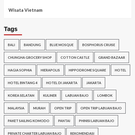
Wisata Vietnam
Tags
BALI
BANDUNG
BLUE MOSQUE
BOSPHORUS CRUISE
CHUNGHA GROCERY SHOP
COTTON CASTLE
GRAND BAZAAR
HAGIA SOPHIA
HIERAPOLIS
HIPPODROME SQUARE
HOTEL
HOTEL BINTANG 4
HOTEL DI JAKARTA
JAKARTA
KOREA SELATAN
KULINER
LABUAN BAJO
LOMBOK
MALAYSIA
MURAH
OPEN TRIP
OPEN TRIP LABUAN BAJO
PAKET SAILING KOMODO
PANTAI
PHINISI LABUAN BAJO
PRIVATE CHARTER LABUAN BAJO
REKOMENDASI