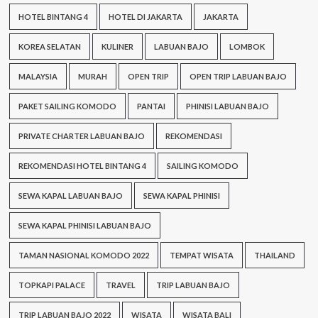
HOTEL BINTANG 4
HOTEL DI JAKARTA
JAKARTA
KOREA SELATAN
KULINER
LABUAN BAJO
LOMBOK
MALAYSIA
MURAH
OPEN TRIP
OPEN TRIP LABUAN BAJO
PAKET SAILING KOMODO
PANTAI
PHINISI LABUAN BAJO
PRIVATE CHARTER LABUAN BAJO
REKOMENDASI
REKOMENDASI HOTEL BINTANG 4
SAILING KOMODO
SEWA KAPAL LABUAN BAJO
SEWA KAPAL PHINISI
SEWA KAPAL PHINISI LABUAN BAJO
TAMAN NASIONAL KOMODO 2022
TEMPAT WISATA
THAILAND
TOPKAPI PALACE
TRAVEL
TRIP LABUAN BAJO
TRIP LABUAN BAJO 2022
WISATA
WISATA BALI