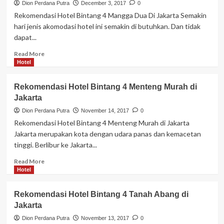
Dion Perdana Putra
December 3, 2017
0
Rekomendasi Hotel Bintang 4 Mangga Dua Di Jakarta Semakin
hari jenis akomodasi hotel ini semakin di butuhkan. Dan tidak
dapat...
Read
Read More
more
Hotel
about
Rekomendasi
Rekomendasi Hotel Bintang 4 Menteng Murah di
Hotel
Jakarta
Bintang
4
Dion Perdana Putra
November 14, 2017
0
Mangga
Rekomendasi Hotel Bintang 4 Menteng Murah di Jakarta
Dua
Jakarta merupakan kota dengan udara panas dan kemacetan
Di
tinggi. Berlibur ke Jakarta...
Jakarta
Read
Read More
more
Hotel
about
Rekomendasi
Rekomendasi Hotel Bintang 4 Tanah Abang di
Hotel
Jakarta
Bintang
4
Dion Perdana Putra
November 13, 2017
0