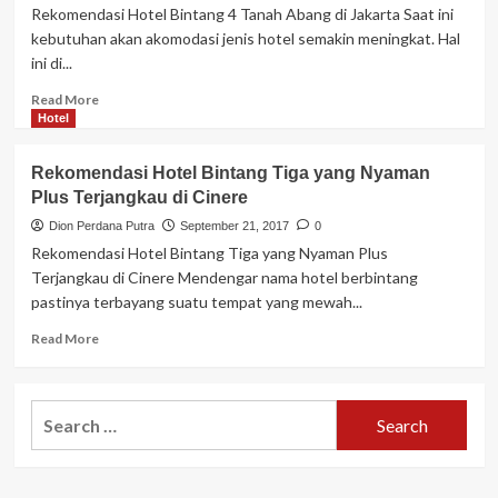
Menteng
Rekomendasi Hotel Bintang 4 Tanah Abang di Jakarta Saat ini
Murah
kebutuhan akan akomodasi jenis hotel semakin meningkat. Hal
di
ini di...
Jakarta
Read
Read More
more
Hotel
about
Rekomendasi
Rekomendasi Hotel Bintang Tiga yang Nyaman
Hotel
Plus Terjangkau di Cinere
Bintang
4
Dion Perdana Putra
September 21, 2017
0
Tanah
Rekomendasi Hotel Bintang Tiga yang Nyaman Plus
Abang
Terjangkau di Cinere Mendengar nama hotel berbintang
di
pastinya terbayang suatu tempat yang mewah...
Jakarta
Read
Read More
more
about
Rekomendasi
Search
Hotel
for:
Bintang
Tiga
yang