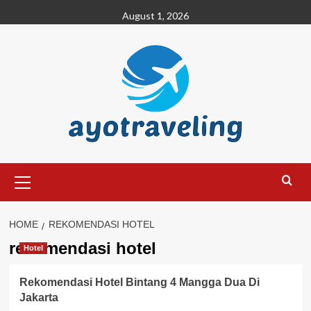
Skip
August 1, 2026
to
content
Primary
Menu
HOME
REKOMENDASI HOTEL
rekomendasi hotel
Hotel
Rekomendasi Hotel Bintang 4 Mangga Dua Di
Jakarta