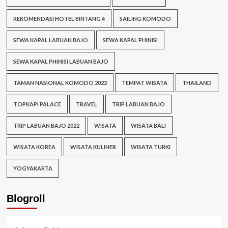
REKOMENDASI HOTEL BINTANG 4
SAILING KOMODO
SEWA KAPAL LABUAN BAJO
SEWA KAPAL PHINISI
SEWA KAPAL PHINISI LABUAN BAJO
TAMAN NASIONAL KOMODO 2022
TEMPAT WISATA
THAILAND
TOPKAPI PALACE
TRAVEL
TRIP LABUAN BAJO
TRIP LABUAN BAJO 2022
WISATA
WISATA BALI
WISATA KOREA
WISATA KULINER
WISATA TURKI
YOGYAKARTA
Blogroll