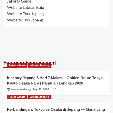
Jakarta Guide
Website Labuan Bajo
Website Tour Jepang
Website Trip Jepang
You may have missed
Paket Wisata
Wisata Jepang
Itinerary Jepang 8 Hari 7 Malam – Golden Route Tokyo
Kyoto Osaka Nara | Panduan Lengkap 2026
ayana media
July 31, 2026
0
Paket Wisata
Wisata Jepang
Perbandingan: Tokyo vs Osaka di Jepang — Mana yang