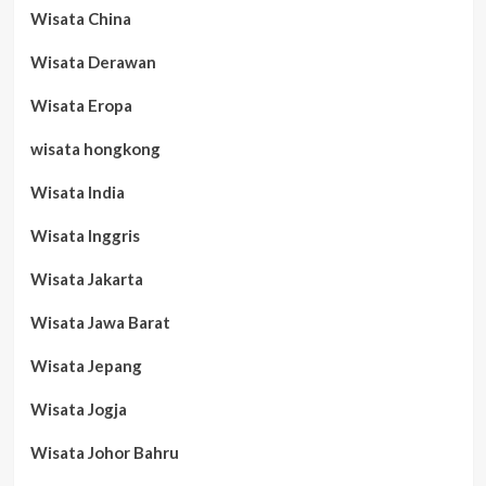
Wisata China
Wisata Derawan
Wisata Eropa
wisata hongkong
Wisata India
Wisata Inggris
Wisata Jakarta
Wisata Jawa Barat
Wisata Jepang
Wisata Jogja
Wisata Johor Bahru