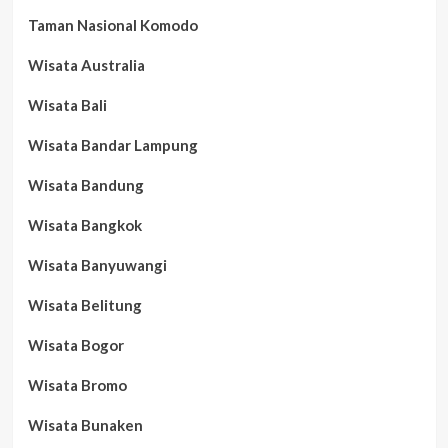
Taman Nasional Komodo
Wisata Australia
Wisata Bali
Wisata Bandar Lampung
Wisata Bandung
Wisata Bangkok
Wisata Banyuwangi
Wisata Belitung
Wisata Bogor
Wisata Bromo
Wisata Bunaken