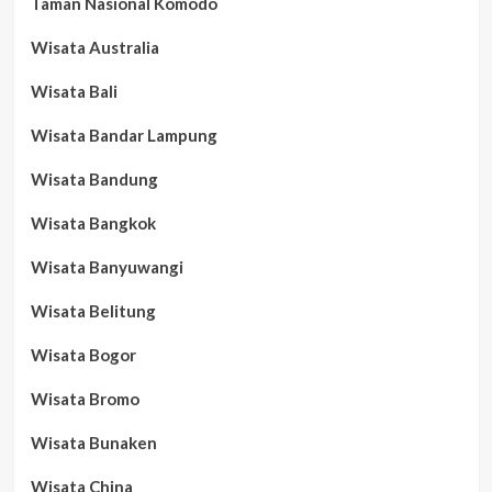
Taman Nasional Komodo
Wisata Australia
Wisata Bali
Wisata Bandar Lampung
Wisata Bandung
Wisata Bangkok
Wisata Banyuwangi
Wisata Belitung
Wisata Bogor
Wisata Bromo
Wisata Bunaken
Wisata China