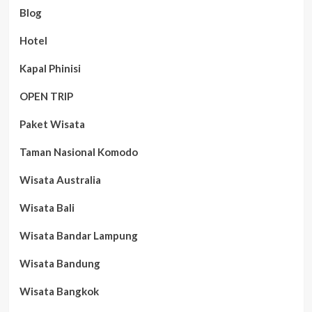
Blog
Hotel
Kapal Phinisi
OPEN TRIP
Paket Wisata
Taman Nasional Komodo
Wisata Australia
Wisata Bali
Wisata Bandar Lampung
Wisata Bandung
Wisata Bangkok