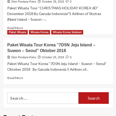
Dion Perdana Putra
October 28, 2018
0
Paket Wisata Tour “CHRISTMAS HOLIDAY KOREA 6D”
Desember 2018 By Garuda Indonesia*5 Airlines of Skytrax
(Nami Island – Suwon –...
Read
Read More
more
Paket Wisata
Wisata Korea
Wisata Korea Selatan
about
Paket
Paket Wisata Tour Korea “7D5N Jeju Island –
Wisata
Suwon – Seoul” Oktober 2018
Tour
“CHRISTMAS
Dion Perdana Putra
October 26, 2018
0
HOLIDAY
Paket Wisata Tour Korea “7D5N Jeju Island – Suwon – Seoul”
KOREA
Oktober 2018 By Garuda Indonesia 5 Airlines of...
6D”
Desember
Read
Read More
2018
more
about
Paket
Search
Wisata
for:
Tour
Korea
“7D5N