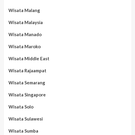
Wisata Malang
Wisata Malaysia
Wisata Manado
Wisata Maroko
Wisata Middle East
Wisata Rajaampat
Wisata Semarang
Wisata Singapore
Wisata Solo
Wisata Sulawesi
Wisata Sumba