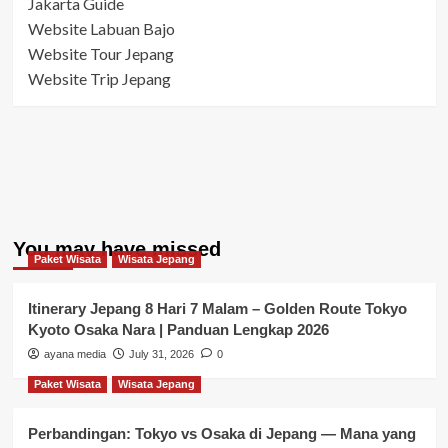
Jakarta Guide
Website Labuan Bajo
Website Tour Jepang
Website Trip Jepang
You may have missed
Paket Wisata
Wisata Jepang
Itinerary Jepang 8 Hari 7 Malam – Golden Route Tokyo
Kyoto Osaka Nara | Panduan Lengkap 2026
ayana media
July 31, 2026
0
Paket Wisata
Wisata Jepang
Perbandingan: Tokyo vs Osaka di Jepang — Mana yang