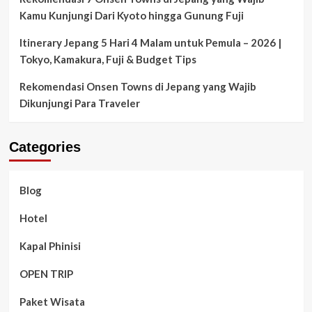
Kamu Kunjungi Dari Kyoto hingga Gunung Fuji
Itinerary Jepang 5 Hari 4 Malam untuk Pemula – 2026 |
Tokyo, Kamakura, Fuji & Budget Tips
Rekomendasi Onsen Towns di Jepang yang Wajib
Dikunjungi Para Traveler
Categories
Blog
Hotel
Kapal Phinisi
OPEN TRIP
Paket Wisata