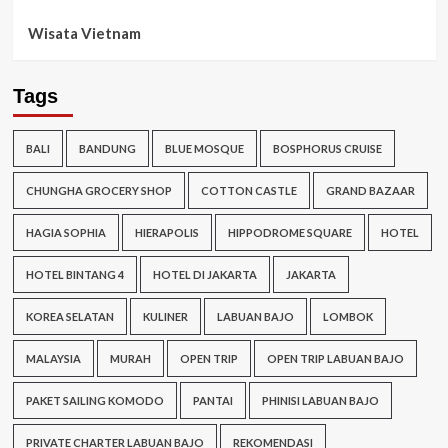
Wisata Vietnam
Tags
BALI
BANDUNG
BLUE MOSQUE
BOSPHORUS CRUISE
CHUNGHA GROCERY SHOP
COTTON CASTLE
GRAND BAZAAR
HAGIA SOPHIA
HIERAPOLIS
HIPPODROME SQUARE
HOTEL
HOTEL BINTANG 4
HOTEL DI JAKARTA
JAKARTA
KOREA SELATAN
KULINER
LABUAN BAJO
LOMBOK
MALAYSIA
MURAH
OPEN TRIP
OPEN TRIP LABUAN BAJO
PAKET SAILING KOMODO
PANTAI
PHINISI LABUAN BAJO
PRIVATE CHARTER LABUAN BAJO
REKOMENDASI