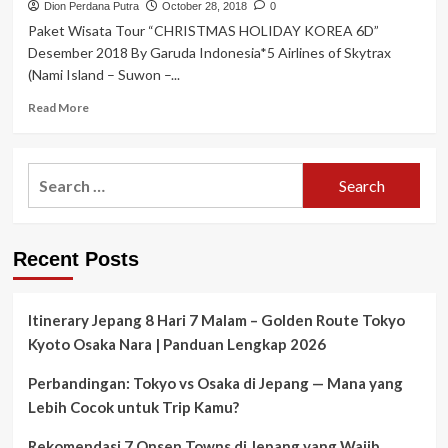
Dion Perdana Putra
October 28, 2018
0
Paket Wisata Tour “CHRISTMAS HOLIDAY KOREA 6D”
Desember 2018 By Garuda Indonesia*5 Airlines of Skytrax
(Nami Island – Suwon –...
Read
Read More
more
about
Paket
Search
Wisata
for:
Tour
“CHRISTMAS
HOLIDAY
Recent Posts
KOREA
6D”
Desember
2018
Itinerary Jepang 8 Hari 7 Malam – Golden Route Tokyo
Kyoto Osaka Nara | Panduan Lengkap 2026
Perbandingan: Tokyo vs Osaka di Jepang — Mana yang
Lebih Cocok untuk Trip Kamu?
Rekomendasi 7 Onsen Towns di Jepang yang Wajib