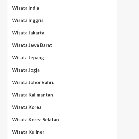
Wisata India
Wisata Inggris
Wisata Jakarta
Wisata Jawa Barat
Wisata Jepang
Wisata Jogja
Wisata Johor Bahru
Wisata Kalimantan
Wisata Korea
Wisata Korea Selatan
Wisata Kuliner