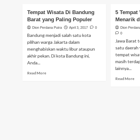
Tempat Wisata Di Bandung
5 Tempat
Barat yang Paling Populer
Menarik d
Dion Perdana Putra
April 3, 2017
0
Dion Perdan
0
Bandung menjadi salah satu kota
Jawa Barat t
pilihan warga Jakarta dalam
satu daerah
menghabiskan waktu libur ataupun
tempat wisat
akhir pekan. Di kota Bandung ini,
masih terda
Anda...
lainnya...
Read
Read More
Re
more
Read More
mo
about
ab
Tempat
5
Wisata
Te
Di
Wi
Bandung
Al
Barat
Me
yang
di
Paling
Su
Populer