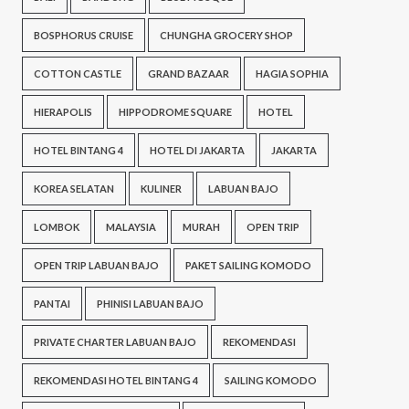
BOSPHORUS CRUISE
CHUNGHA GROCERY SHOP
COTTON CASTLE
GRAND BAZAAR
HAGIA SOPHIA
HIERAPOLIS
HIPPODROME SQUARE
HOTEL
HOTEL BINTANG 4
HOTEL DI JAKARTA
JAKARTA
KOREA SELATAN
KULINER
LABUAN BAJO
LOMBOK
MALAYSIA
MURAH
OPEN TRIP
OPEN TRIP LABUAN BAJO
PAKET SAILING KOMODO
PANTAI
PHINISI LABUAN BAJO
PRIVATE CHARTER LABUAN BAJO
REKOMENDASI
REKOMENDASI HOTEL BINTANG 4
SAILING KOMODO