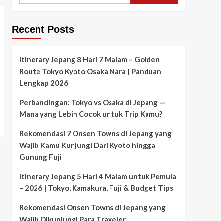
Recent Posts
Itinerary Jepang 8 Hari 7 Malam – Golden
Route Tokyo Kyoto Osaka Nara | Panduan
Lengkap 2026
Perbandingan: Tokyo vs Osaka di Jepang —
Mana yang Lebih Cocok untuk Trip Kamu?
Rekomendasi 7 Onsen Towns di Jepang yang
Wajib Kamu Kunjungi Dari Kyoto hingga
Gunung Fuji
Itinerary Jepang 5 Hari 4 Malam untuk Pemula
– 2026 | Tokyo, Kamakura, Fuji & Budget Tips
Rekomendasi Onsen Towns di Jepang yang
Wajib Dikunjungi Para Traveler