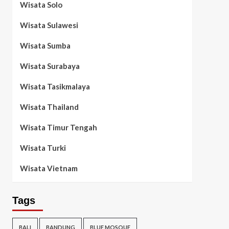
Wisata Solo
Wisata Sulawesi
Wisata Sumba
Wisata Surabaya
Wisata Tasikmalaya
Wisata Thailand
Wisata Timur Tengah
Wisata Turki
Wisata Vietnam
Tags
BALI
BANDUNG
BLUE MOSQUE