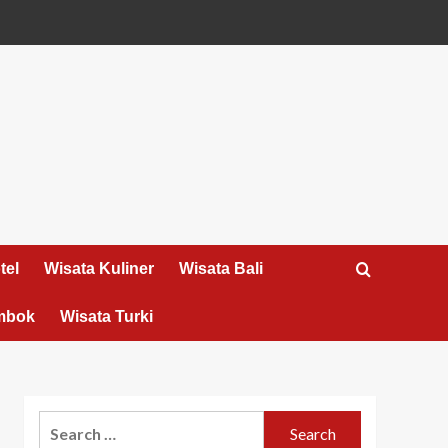
tel
Wisata Kuliner
Wisata Bali
mbok
Wisata Turki
Search
for: