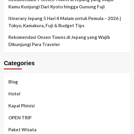
Kamu Kunjungi Dari Kyoto hingga Gunung Fuji
Itinerary Jepang 5 Hari 4 Malam untuk Pemula – 2026 |
Tokyo, Kamakura, Fuji & Budget Tips
Rekomendasi Onsen Towns di Jepang yang Wajib
Dikunjungi Para Traveler
Categories
Blog
Hotel
Kapal Phinisi
OPEN TRIP
Paket Wisata