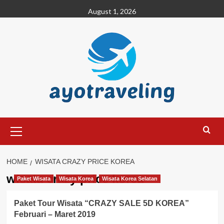
Skip
August 1, 2026
to
content
Primary
Menu
HOME
WISATA CRAZY PRICE KOREA
wisata crazy price korea
Paket Wisata
Wisata Korea
Wisata Korea Selatan
Paket Tour Wisata “CRAZY SALE 5D KOREA”
Februari – Maret 2019