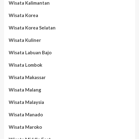
Wisata Kalimantan
Wisata Korea
Wisata Korea Selatan
Wisata Kuliner
Wisata Labuan Bajo
Wisata Lombok
Wisata Makassar
Wisata Malang
Wisata Malaysia
Wisata Manado
Wisata Maroko