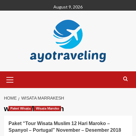
Skip
August 9, 2026
to
content
Primary
Menu
HOME
WISATA MARRAKESH
wisata Marrakesh
Paket Wisata
Wisata Maroko
Paket “Tour Wisata Muslim 12 Hari Maroko –
Spanyol – Portugal” November – Desember 2018