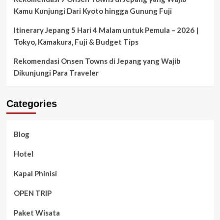
Kamu Kunjungi Dari Kyoto hingga Gunung Fuji
Itinerary Jepang 5 Hari 4 Malam untuk Pemula – 2026 |
Tokyo, Kamakura, Fuji & Budget Tips
Rekomendasi Onsen Towns di Jepang yang Wajib
Dikunjungi Para Traveler
Categories
Blog
Hotel
Kapal Phinisi
OPEN TRIP
Paket Wisata