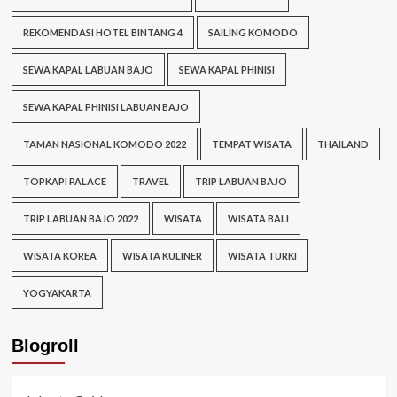
REKOMENDASI HOTEL BINTANG 4
SAILING KOMODO
SEWA KAPAL LABUAN BAJO
SEWA KAPAL PHINISI
SEWA KAPAL PHINISI LABUAN BAJO
TAMAN NASIONAL KOMODO 2022
TEMPAT WISATA
THAILAND
TOPKAPI PALACE
TRAVEL
TRIP LABUAN BAJO
TRIP LABUAN BAJO 2022
WISATA
WISATA BALI
WISATA KOREA
WISATA KULINER
WISATA TURKI
YOGYAKARTA
Blogroll