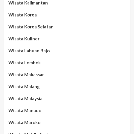
Wisata Kalimantan
Wisata Korea
Wisata Korea Selatan
Wisata Kuliner
Wisata Labuan Bajo
Wisata Lombok
Wisata Makassar
Wisata Malang
Wisata Malaysia
Wisata Manado
Wisata Maroko