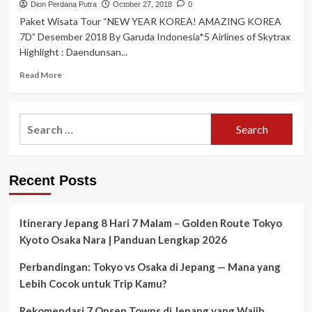
Dion Perdana Putra
October 27, 2018
0
Paket Wisata Tour “NEW YEAR KOREA! AMAZING KOREA
7D” Desember 2018 By Garuda Indonesia*5 Airlines of Skytrax
Highlight : Daendunsan...
Read
Read More
more
about
Paket
Search
Wisata
for:
Tour
“NEW
YEAR
Recent Posts
KOREA!
AMAZING
KOREA
7D”
Itinerary Jepang 8 Hari 7 Malam – Golden Route Tokyo
Desember
Kyoto Osaka Nara | Panduan Lengkap 2026
2018
Perbandingan: Tokyo vs Osaka di Jepang — Mana yang
Lebih Cocok untuk Trip Kamu?
Rekomendasi 7 Onsen Towns di Jepang yang Wajib