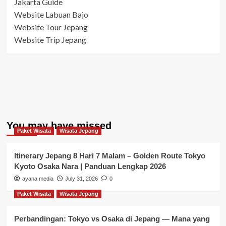
Jakarta Guide
Website Labuan Bajo
Website Tour Jepang
Website Trip Jepang
You may have missed
Paket Wisata
Wisata Jepang
Itinerary Jepang 8 Hari 7 Malam – Golden Route Tokyo
Kyoto Osaka Nara | Panduan Lengkap 2026
ayana media
July 31, 2026
0
Paket Wisata
Wisata Jepang
Perbandingan: Tokyo vs Osaka di Jepang — Mana yang