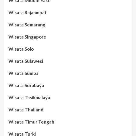
Wisata Middle East
Wisata Rajaampat
Wisata Semarang
Wisata Singapore
Wisata Solo
Wisata Sulawesi
Wisata Sumba
Wisata Surabaya
Wisata Tasikmalaya
Wisata Thailand
Wisata Timur Tengah
Wisata Turki