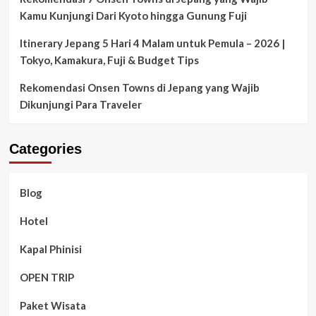
Kamu Kunjungi Dari Kyoto hingga Gunung Fuji
Itinerary Jepang 5 Hari 4 Malam untuk Pemula – 2026 |
Tokyo, Kamakura, Fuji & Budget Tips
Rekomendasi Onsen Towns di Jepang yang Wajib
Dikunjungi Para Traveler
Categories
Blog
Hotel
Kapal Phinisi
OPEN TRIP
Paket Wisata