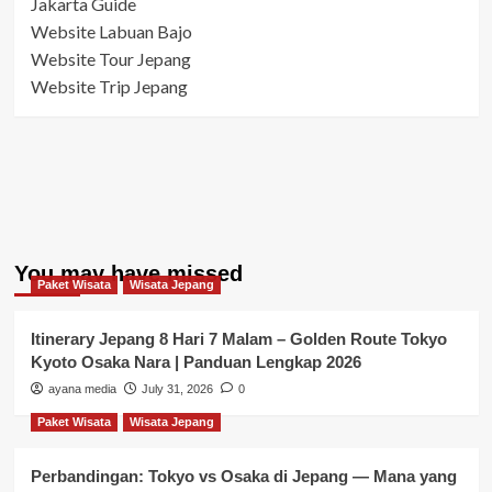
Jakarta Guide
Website Labuan Bajo
Website Tour Jepang
Website Trip Jepang
You may have missed
Paket Wisata
Wisata Jepang
Itinerary Jepang 8 Hari 7 Malam – Golden Route Tokyo
Kyoto Osaka Nara | Panduan Lengkap 2026
ayana media
July 31, 2026
0
Paket Wisata
Wisata Jepang
Perbandingan: Tokyo vs Osaka di Jepang — Mana yang