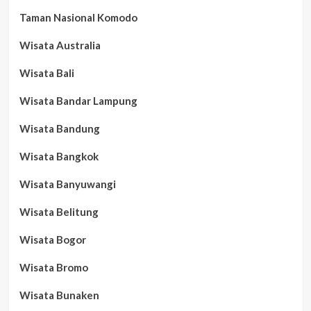
Taman Nasional Komodo
Wisata Australia
Wisata Bali
Wisata Bandar Lampung
Wisata Bandung
Wisata Bangkok
Wisata Banyuwangi
Wisata Belitung
Wisata Bogor
Wisata Bromo
Wisata Bunaken