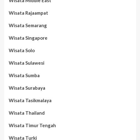
Wisata Middle East
Wisata Rajaampat
Wisata Semarang
Wisata Singapore
Wisata Solo
Wisata Sulawesi
Wisata Sumba
Wisata Surabaya
Wisata Tasikmalaya
Wisata Thailand
Wisata Timur Tengah
Wisata Turki