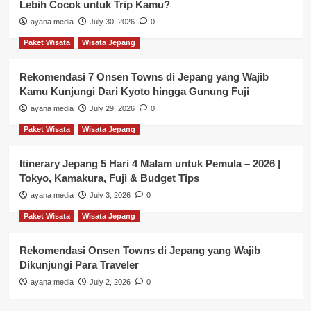
Lebih Cocok untuk Trip Kamu?
ayana media
July 30, 2026
0
Paket Wisata
Wisata Jepang
Rekomendasi 7 Onsen Towns di Jepang yang Wajib
Kamu Kunjungi Dari Kyoto hingga Gunung Fuji
ayana media
July 29, 2026
0
Paket Wisata
Wisata Jepang
Itinerary Jepang 5 Hari 4 Malam untuk Pemula – 2026 |
Tokyo, Kamakura, Fuji & Budget Tips
ayana media
July 3, 2026
0
Paket Wisata
Wisata Jepang
Rekomendasi Onsen Towns di Jepang yang Wajib
Dikunjungi Para Traveler
ayana media
July 2, 2026
0