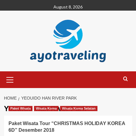
Skip
August 8, 2026
to
content
Primary
Menu
HOME
YEOUIDO HAN RIVER PARK
Yeouido Han River Park
Paket Wisata
Wisata Korea
Wisata Korea Selatan
Paket Wisata Tour “CHRISTMAS HOLIDAY KOREA
6D” Desember 2018