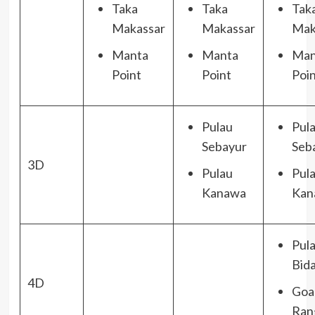
Taka
Taka
Tak
Makassar
Makassar
Mak
Manta
Manta
Man
Point
Point
Poi
Pulau
Pul
Sebayur
Seb
3D
Pulau
Pul
Kanawa
Kan
Pul
Bida
4D
Goa
Ran