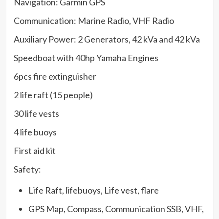
Navigation: Garmin GPS
Communication: Marine Radio, VHF Radio
Auxiliary Power: 2 Generators, 42 kVa and 42 kVa
Speedboat with 40hp Yamaha Engines
6pcs fire extinguisher
2 life raft (15 people)
30 life vests
4 life buoys
First aid kit
Safety:
Life Raft, lifebuoys, Life vest, flare
GPS Map, Compass, Communication SSB, VHF,