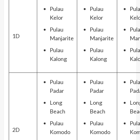
Pulau
Pulau
Pul
Kelor
Kelor
Kel
Pulau
Pulau
Pul
1D
Manjarite
Manjarite
Man
Pulau
Pulau
Pul
Kalong
Kalong
Kal
Pulau
Pulau
Pul
Padar
Padar
Pad
Long
Long
Lon
Beach
Beach
Bea
Pulau
Pulau
Pul
2D
Komodo
Komodo
Kom