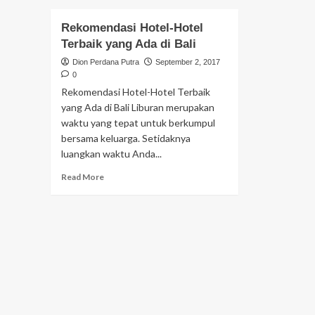
Rekomendasi Hotel-Hotel
Terbaik yang Ada di Bali
Dion Perdana Putra
September 2, 2017
0
Rekomendasi Hotel-Hotel Terbaik
yang Ada di Bali Liburan merupakan
waktu yang tepat untuk berkumpul
bersama keluarga. Setidaknya
luangkan waktu Anda...
Read
Read More
more
about
Rekomendasi
Hotel-
Hotel
Terbaik
yang
Ada
di
Bali