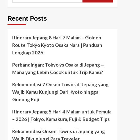
Recent Posts
Itinerary Jepang 8 Hari 7 Malam – Golden
Route Tokyo Kyoto Osaka Nara | Panduan
Lengkap 2026
Perbandingan: Tokyo vs Osaka di Jepang —
Mana yang Lebih Cocok untuk Trip Kamu?
Rekomendasi 7 Onsen Towns di Jepang yang
Wajib Kamu Kunjungi Dari Kyoto hingga
Gunung Fuji
Itinerary Jepang 5 Hari 4 Malam untuk Pemula
– 2026 | Tokyo, Kamakura, Fuji & Budget Tips
Rekomendasi Onsen Towns di Jepang yang
Wajib Dikunjungi Para Traveler