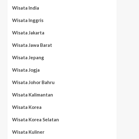
Wisata India
Wisata Inggris
Wisata Jakarta
Wisata Jawa Barat
Wisata Jepang
Wisata Jogja
Wisata Johor Bahru
Wisata Kalimantan
Wisata Korea
Wisata Korea Selatan
Wisata Kuliner