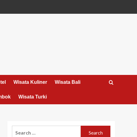
tel
Wisata Kuliner
Wisata Bali
mbok
Wisata Turki
Search
for: