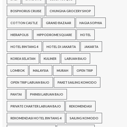
BOSPHORUS CRUISE
CHUNGHA GROCERY SHOP
COTTON CASTLE
GRAND BAZAAR
HAGIA SOPHIA
HIERAPOLIS
HIPPODROME SQUARE
HOTEL
HOTEL BINTANG 4
HOTEL DI JAKARTA
JAKARTA
KOREA SELATAN
KULINER
LABUAN BAJO
LOMBOK
MALAYSIA
MURAH
OPEN TRIP
OPEN TRIP LABUAN BAJO
PAKET SAILING KOMODO
PANTAI
PHINISI LABUAN BAJO
PRIVATE CHARTER LABUAN BAJO
REKOMENDASI
REKOMENDASI HOTEL BINTANG 4
SAILING KOMODO