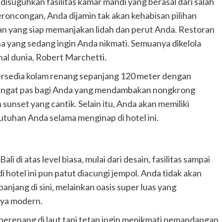
suguhkan fasilitas kamar mandi yang berasal dari salah
eroncongan, Anda dijamin tak akan kehabisan pilihan
an yang siap memanjakan lidah dan perut Anda. Restoran
na yang sedang ingin Anda nikmati. Semuanya dikelola
al dunia, Robert Marchetti.
 tersedia kolam renang sepanjang 120 meter dengan
 sangat pas bagi Anda yang mendambakan nongkrong
unset yang cantik. Selain itu, Anda akan memiliki
utuhan Anda selama menginap di hotel ini.
 di atas level biasa, mulai dari desain, fasilitas sampai
hotel ini pun patut diacungi jempol. Anda tidak akan
jang di sini, melainkan oasis super luas yang
aya modern.
berenang di laut tapi tetap ingin menikmati pemandangan