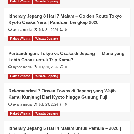
Paket Wisata
Wisata Jepang
Itinerary Jepang 8 Hari 7 Malam – Golden Route Tokyo
Kyoto Osaka Nara | Panduan Lengkap 2026
ayana media
July 31, 2026
0
Paket Wisata
Wisata Jepang
Perbandingan: Tokyo vs Osaka di Jepang — Mana yang
Lebih Cocok untuk Trip Kamu?
ayana media
July 30, 2026
0
Paket Wisata
Wisata Jepang
Rekomendasi 7 Onsen Towns di Jepang yang Wajib
Kamu Kunjungi Dari Kyoto hingga Gunung Fuji
ayana media
July 29, 2026
0
Paket Wisata
Wisata Jepang
Itinerary Jepang 5 Hari 4 Malam untuk Pemula – 2026 |