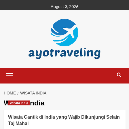
Skip
August 3, 2026
to
content
Primary
Menu
HOME
WISATA INDIA
Wisata India
Wisata India
Wisata Cantik di India yang Wajib Dikunjungi Selain
Taj Mahal