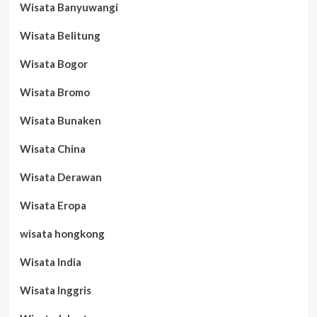
Wisata Banyuwangi
Wisata Belitung
Wisata Bogor
Wisata Bromo
Wisata Bunaken
Wisata China
Wisata Derawan
Wisata Eropa
wisata hongkong
Wisata India
Wisata Inggris