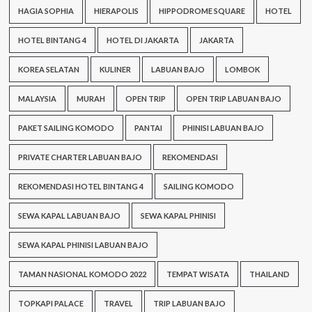
HAGIA SOPHIA
HIERAPOLIS
HIPPODROME SQUARE
HOTEL
HOTEL BINTANG 4
HOTEL DI JAKARTA
JAKARTA
KOREA SELATAN
KULINER
LABUAN BAJO
LOMBOK
MALAYSIA
MURAH
OPEN TRIP
OPEN TRIP LABUAN BAJO
PAKET SAILING KOMODO
PANTAI
PHINISI LABUAN BAJO
PRIVATE CHARTER LABUAN BAJO
REKOMENDASI
REKOMENDASI HOTEL BINTANG 4
SAILING KOMODO
SEWA KAPAL LABUAN BAJO
SEWA KAPAL PHINISI
SEWA KAPAL PHINISI LABUAN BAJO
TAMAN NASIONAL KOMODO 2022
TEMPAT WISATA
THAILAND
TOPKAPI PALACE
TRAVEL
TRIP LABUAN BAJO