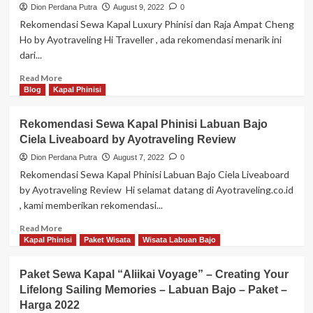
Labuan
Dion Perdana Putra
August 9, 2022
0
Bajo
Rekomendasi Sewa Kapal Luxury Phinisi dan Raja Ampat Cheng
Luxury
Ho by Ayotraveling Hi Traveller , ada rekomendasi menarik ini
Phinisi
dari...
”
GANDIVA
Read
Read More
”
more
Blog
Kapal Phinisi
Liveaboard
about
Review
Rekomendasi
Rekomendasi Sewa Kapal Phinisi Labuan Bajo
Sewa
Ciela Liveaboard by Ayotraveling Review
Kapal
Luxury
Dion Perdana Putra
August 7, 2022
0
Phinisi
Rekomendasi Sewa Kapal Phinisi Labuan Bajo Ciela Liveaboard
dan
by Ayotraveling Review Hi selamat datang di Ayotraveling.co.id
Raja
, kami memberikan rekomendasi...
Ampat
Cheng
Read
Read More
Ho
more
Kapal Phinisi
Paket Wisata
Wisata Labuan Bajo
by
about
Ayotraveling
Rekomendasi
Paket Sewa Kapal “Aliikai Voyage” – Creating Your
Sewa
Lifelong Sailing Memories – Labuan Bajo – Paket –
Kapal
Harga 2022
Phinisi