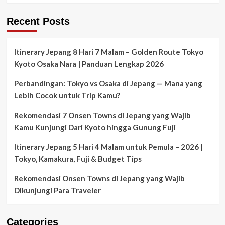
–
Cajoma
Harga
IV
Recent Posts
2022
&
V
Untuk
Itinerary Jepang 8 Hari 7 Malam – Golden Route Tokyo
Diving
dan
Kyoto Osaka Nara | Panduan Lengkap 2026
Liburan
2022
Perbandingan: Tokyo vs Osaka di Jepang — Mana yang
Lebih Cocok untuk Trip Kamu?
Rekomendasi 7 Onsen Towns di Jepang yang Wajib
Kamu Kunjungi Dari Kyoto hingga Gunung Fuji
Itinerary Jepang 5 Hari 4 Malam untuk Pemula – 2026 |
Tokyo, Kamakura, Fuji & Budget Tips
Rekomendasi Onsen Towns di Jepang yang Wajib
Dikunjungi Para Traveler
Categories