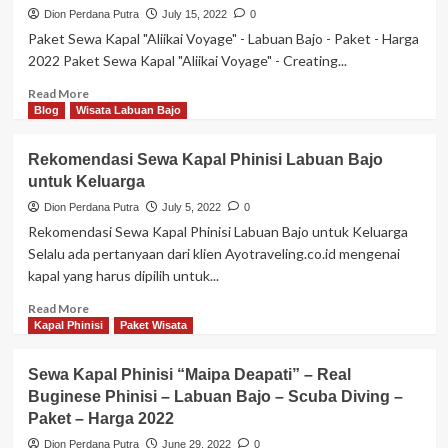
Labuan
Dion Perdana Putra
July 15, 2022
0
Bajo
Paket Sewa Kapal "Aliikai Voyage" - Labuan Bajo - Paket - Harga
Ciela
2022 Paket Sewa Kapal "Aliikai Voyage" - Creating...
Liveaboard
by
Read
Read More
Ayotraveling
more
Blog
Wisata Labuan Bajo
Review
about
Paket
Rekomendasi Sewa Kapal Phinisi Labuan Bajo
Sewa
untuk Keluarga
Kapal
“Aliikai
Dion Perdana Putra
July 5, 2022
0
Voyage”
Rekomendasi Sewa Kapal Phinisi Labuan Bajo untuk Keluarga
–
Selalu ada pertanyaan dari klien Ayotraveling.co.id mengenai
Creating
kapal yang harus dipilih untuk...
Your
Lifelong
Read
Read More
Sailing
more
Kapal Phinisi
Paket Wisata
Memories
about
–
Rekomendasi
Sewa Kapal Phinisi “Maipa Deapati” – Real
Labuan
Sewa
Bajo
Buginese Phinisi – Labuan Bajo – Scuba Diving –
Kapal
–
Paket – Harga 2022
Phinisi
Paket
Labuan
Dion Perdana Putra
June 29, 2022
0