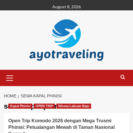
Skip
August 8, 2026
to
content
Primary
Menu
HOME
SEWA KAPAL PHINISI
sewa kapal phinisi
Kapal Phinisi
OPEN TRIP
Wisata Labuan Bajo
Open Trip Komodo 2026 dengan Mega Trusmi
Phinisi: Petualangan Mewah di Taman Nasional