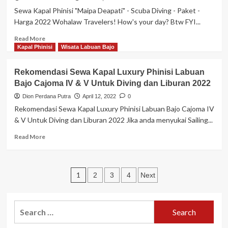
–
Bajo
Sewa Kapal Phinisi "Maipa Deapati" - Scuba Diving - Paket -
Harga
untuk
Harga 2022 Wohalaw Travelers! How's your day? Btw FYI...
2022
Keluarga
Read
Read More
more
Kapal Phinisi
Wisata Labuan Bajo
about
Sewa
Rekomendasi Sewa Kapal Luxury Phinisi Labuan
Kapal
Bajo Cajoma IV & V Untuk Diving dan Liburan 2022
Phinisi
“Maipa
Dion Perdana Putra
April 12, 2022
0
Deapati”
Rekomendasi Sewa Kapal Luxury Phinisi Labuan Bajo Cajoma IV
–
& V Untuk Diving dan Liburan 2022 Jika anda menyukai Sailing...
Real
Buginese
Read
Read More
Phinisi
more
–
about
Labuan
Rekomendasi
Posts
Bajo
Sewa
1
2
3
4
Next
–
Kapal
pagination
Scuba
Luxury
Diving
Phinisi
Search
–
Labuan
for:
Paket
Bajo