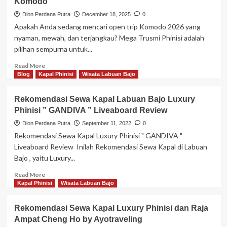
Komodo
Dion Perdana Putra
December 18, 2025
0
Apakah Anda sedang mencari open trip Komodo 2026 yang
nyaman, mewah, dan terjangkau? Mega Trusmi Phinisi adalah
pilihan sempurna untuk...
Read
Read More
more
Blog
Kapal Phinisi
Wisata Labuan Bajo
about
Open
Rekomendasi Sewa Kapal Labuan Bajo Luxury
Trip
Phinisi ” GANDIVA ” Liveaboard Review
Komodo
2026
Dion Perdana Putra
September 11, 2022
0
dengan
Rekomendasi Sewa Kapal Luxury Phinisi " GANDIVA "
Mega
Liveaboard Review Inilah Rekomendasi Sewa Kapal di Labuan
Trusmi
Bajo , yaitu Luxury...
Phinisi:
Petualangan
Read
Read More
Mewah
more
Kapal Phinisi
Wisata Labuan Bajo
di
about
Taman
Rekomendasi
Rekomendasi Sewa Kapal Luxury Phinisi dan Raja
Nasional
Sewa
Komodo
Ampat Cheng Ho by Ayotraveling
Kapal