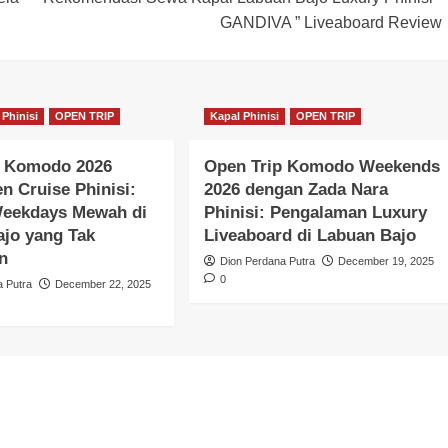
GANDIVA ” Liveaboard Review
 Phinisi
OPEN TRIP
Kapal Phinisi
OPEN TRIP
p Komodo 2026
Open Trip Komodo Weekends
n Cruise Phinisi:
2026 dengan Zada Nara
Weekdays Mewah di
Phinisi: Pengalaman Luxury
jo yang Tak
Liveaboard di Labuan Bajo
n
Dion Perdana Putra
December 19, 2025
0
a Putra
December 22, 2025