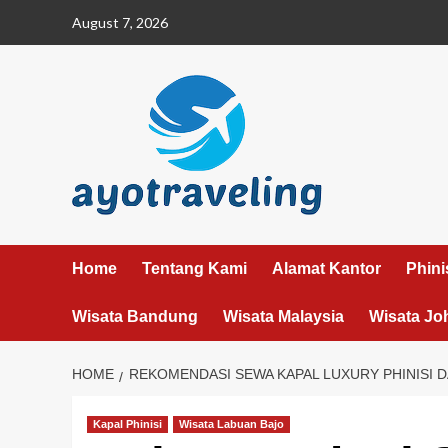
Skip
August 7, 2026
to
content
Home
Tentang Kami
Alamat Kantor
Phini
Wisata Bandung
Wisata Malaysia
Wisata Jo
HOME
REKOMENDASI SEWA KAPAL LUXURY PHINISI 
Kapal Phinisi
Wisata Labuan Bajo