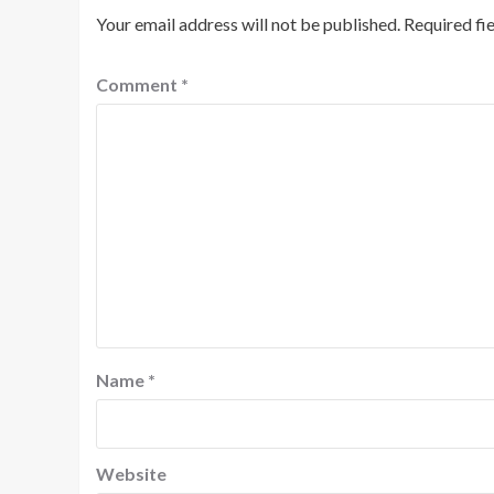
Your email address will not be published.
Required fi
Comment
*
Name
*
Website