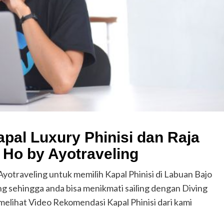
al Luxury Phinisi dan Raja
Ho by Ayotraveling
 Ayotraveling untuk memilih Kapal Phinisi di Labuan Bajo
ng sehingga anda bisa menikmati sailing dengan Diving
 melihat Video Rekomendasi Kapal Phinisi dari kami