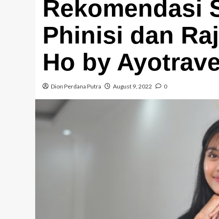
Rekomendasi S
Phinisi dan R
Ho by Ayotrave
Dion Perdana Putra
August 9, 2022
0