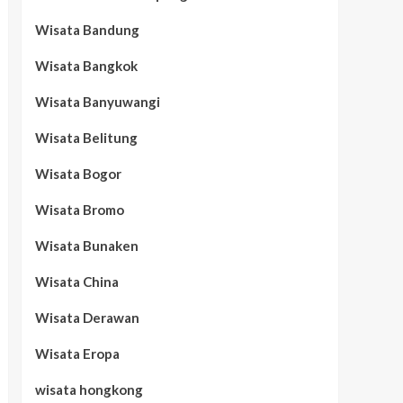
Wisata Bandung
Wisata Bangkok
Wisata Banyuwangi
Wisata Belitung
Wisata Bogor
Wisata Bromo
Wisata Bunaken
Wisata China
Wisata Derawan
Wisata Eropa
wisata hongkong