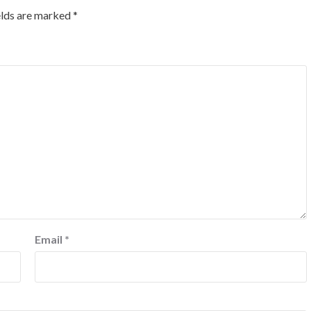
elds are marked
*
Email
*