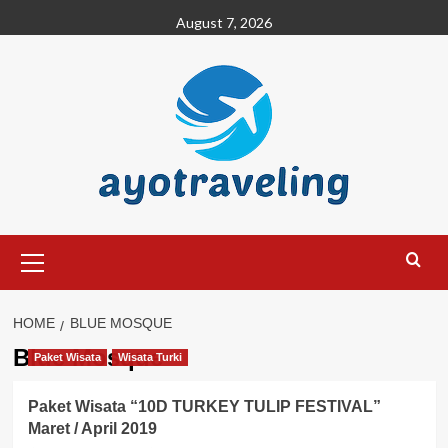
Skip
August 7, 2026
to
content
Primary
Menu
HOME
BLUE MOSQUE
Blue Mosque
Paket Wisata
Wisata Turki
Paket Wisata “10D TURKEY TULIP FESTIVAL”
Maret / April 2019