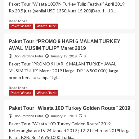
TULIP
Paket Tour “Wisata 10D7N Turkey Tulip Festival” April 2019
FESTIVAL”
Rp 20.5 juta (senilai USD 1350, kurs 15.200)Dep. 1 - 10...
April
2019
Read
Read More
more
Paket Wisata
Wisata Turki
about
Paket
Paket Tour “PROMO 9 HARI 6 MALAM TURKEY
Tour
AWAL MUSIM TULIP” Maret 2019
“Wisata
10D7N
Dion Perdana Putra
January 19, 2019
0
Turkey
Paket Tour “PROMO 9 HARI 6 MALAM TURKEY AWAL
Tulip
MUSIM TULIP” Maret 2019 Harga IDR 16.500.000(Harga
Festival”
promo berlaku sampai tgl...
April
2019
Read
Read More
more
Paket Wisata
Wisata Turki
about
Paket
Paket Tour “Wisata 10D Turkey Golden Route” 2019
Tour
“PROMO
Dion Perdana Putra
January 19, 2019
0
9
Paket Tour “Wisata 10D Turkey Golden Route” 2019
HARI
Keberangkatan:15-24 Januari 2019 ; 12-21 Februari 2019Harga
6
Paket B2B: Rp. 16.950.000 Turki...