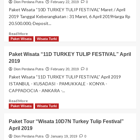
Dion Perdana Putra
February 22, 2019
0
Paket Wisata “10D TURKEY TULIP FESTIVAL” Maret / April
2019 Tanggal Keberangkatan : 31 Maret, 6 April 2019Harga Rp
20.500.000,-Deposit...
Read
Read More
more
Paket Wisata
Wisata Turki
about
Paket
Paket Wisata “11D TURKEY TULIP FESTIVAL” April
Wisata
2019
“10D
TURKEY
Dion Perdana Putra
February 20, 2019
0
TULIP
Paket Wisata “11D TURKEY TULIP FESTIVAL” April 2019
FESTIVAL”
ISTANBUL - KUSADASI - PAMUKKALE - KONYA -
Maret
CAPPADOCIA - ANKARA -...
/
April
Read
Read More
2019
more
Paket Wisata
Wisata Turki
about
Paket
Paket Tour “Wisata 10D7N Turkey Tulip Festival”
Wisata
April 2019
“11D
TURKEY
Dion Perdana Putra
January 19, 2019
0