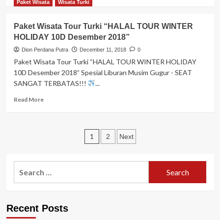
D
more
Paket Wisata
Wisata Turki
Amazing
about
Turkey”
Paket
Paket Wisata Tour Turki “HALAL TOUR WINTER
Tour
HOLIDAY 10D Desember 2018”
“Wisata
10
Dion Perdana Putra
December 11, 2018
0
D
Paket Wisata Tour Turki “HALAL TOUR WINTER HOLIDAY
Turki
10D Desember 2018” Spesial Liburan Musim Gugur - SEAT
Liburan
SANGAT TERBATAS!!!
...
Akhir
Tahun
Read
Read More
by
more
ETIHAD”
about
Paket
Posts
Wisata
1
2
Next
Tour
pagination
Turki
“HALAL
Search
TOUR
for:
WINTER
HOLIDAY
10D
Recent Posts
Desember
2018”