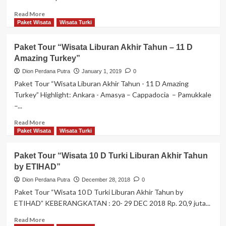
MALAM
TURKEY
Read
Read More
AWAL
more
Paket Wisata
Wisata Turki
MUSIM
about
TULIP”
Paket
Paket Tour “Wisata Liburan Akhir Tahun – 11 D
Maret
Tour
Amazing Turkey”
2019
“Wisata
10D
Dion Perdana Putra
January 1, 2019
0
Turkey
Paket Tour “Wisata Liburan Akhir Tahun - 11 D Amazing
Golden
Turkey” Highlight: Ankara - Amasya – Cappadocia – Pamukkale
Route”
–...
2019
Read
Read More
more
Paket Wisata
Wisata Turki
about
Paket
Paket Tour “Wisata 10 D Turki Liburan Akhir Tahun
Tour
by ETIHAD”
“Wisata
Liburan
Dion Perdana Putra
December 28, 2018
0
Akhir
Paket Tour “Wisata 10 D Turki Liburan Akhir Tahun by
Tahun
ETIHAD” KEBERANGKATAN : 20- 29 DEC 2018 Rp. 20,9 juta...
–
11
Read
Read More