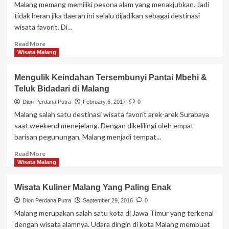
Malang memang memiliki pesona alam yang menakjubkan. Jadi
tidak heran jika daerah ini selalu dijadikan sebagai destinasi
wisata favorit. Di...
Read
Read More
more
Wisata Malang
about
Pesona
Mengulik Keindahan Tersembunyi Pantai Mbehi &
Alam
Teluk Bidadari di Malang
Tersembunyi
di
Dion Perdana Putra
February 6, 2017
0
Malang
Malang salah satu destinasi wisata favorit arek-arek Surabaya
saat weekend menejelang. Dengan dikelilingi oleh empat
barisan pegunungan, Malang menjadi tempat...
Read
Read More
more
Wisata Malang
about
Mengulik
Wisata Kuliner Malang Yang Paling Enak
Keindahan
Tersembunyi
Dion Perdana Putra
September 29, 2016
0
Pantai
Malang merupakan salah satu kota di Jawa Timur yang terkenal
Mbehi
dengan wisata alamnya. Udara dingin di kota Malang membuat