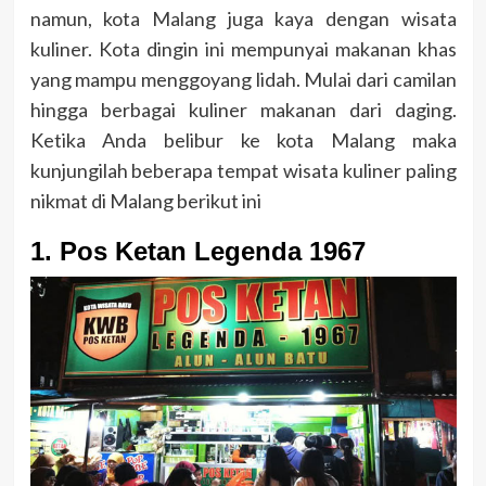
namun, kota Malang juga kaya dengan wisata
kuliner. Kota dingin ini mempunyai makanan khas
yang mampu menggoyang lidah. Mulai dari camilan
hingga berbagai kuliner makanan dari daging.
Ketika Anda belibur ke kota Malang maka
kunjungilah beberapa tempat wisata kuliner paling
nikmat di Malang berikut ini
1. Pos Ketan Legenda 1967