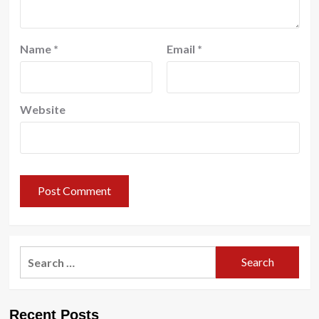
Name
*
Email
*
Website
Search
for:
Recent Posts