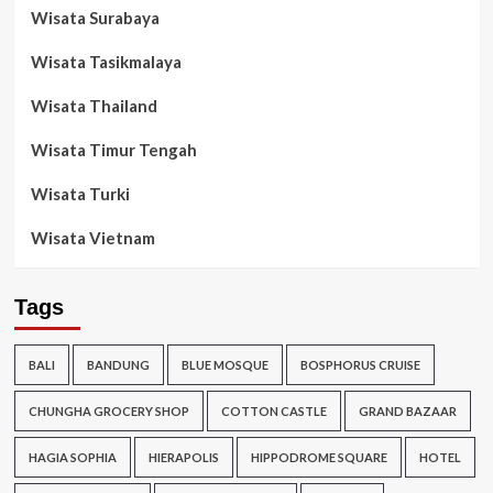
Wisata Surabaya
Wisata Tasikmalaya
Wisata Thailand
Wisata Timur Tengah
Wisata Turki
Wisata Vietnam
Tags
BALI
BANDUNG
BLUE MOSQUE
BOSPHORUS CRUISE
CHUNGHA GROCERY SHOP
COTTON CASTLE
GRAND BAZAAR
HAGIA SOPHIA
HIERAPOLIS
HIPPODROME SQUARE
HOTEL