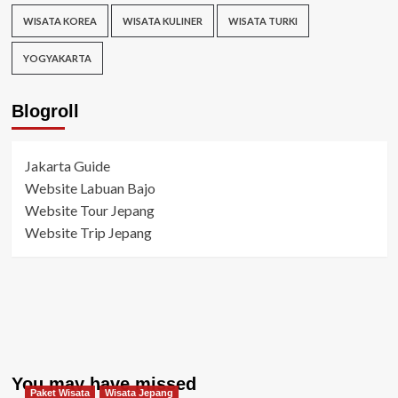
WISATA KOREA
WISATA KULINER
WISATA TURKI
YOGYAKARTA
Blogroll
Jakarta Guide
Website Labuan Bajo
Website Tour Jepang
Website Trip Jepang
You may have missed
Paket Wisata
Wisata Jepang