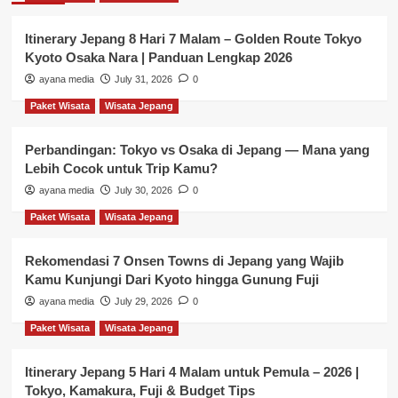
Itinerary Jepang 8 Hari 7 Malam – Golden Route Tokyo
Kyoto Osaka Nara | Panduan Lengkap 2026
ayana media
July 31, 2026
0
Paket Wisata
Wisata Jepang
Perbandingan: Tokyo vs Osaka di Jepang — Mana yang
Lebih Cocok untuk Trip Kamu?
ayana media
July 30, 2026
0
Paket Wisata
Wisata Jepang
Rekomendasi 7 Onsen Towns di Jepang yang Wajib
Kamu Kunjungi Dari Kyoto hingga Gunung Fuji
ayana media
July 29, 2026
0
Paket Wisata
Wisata Jepang
Itinerary Jepang 5 Hari 4 Malam untuk Pemula – 2026 |
Tokyo, Kamakura, Fuji & Budget Tips