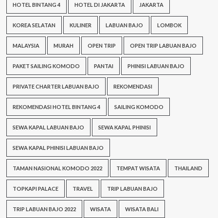
HOTEL BINTANG 4
HOTEL DI JAKARTA
JAKARTA
KOREA SELATAN
KULINER
LABUAN BAJO
LOMBOK
MALAYSIA
MURAH
OPEN TRIP
OPEN TRIP LABUAN BAJO
PAKET SAILING KOMODO
PANTAI
PHINISI LABUAN BAJO
PRIVATE CHARTER LABUAN BAJO
REKOMENDASI
REKOMENDASI HOTEL BINTANG 4
SAILING KOMODO
SEWA KAPAL LABUAN BAJO
SEWA KAPAL PHINISI
SEWA KAPAL PHINISI LABUAN BAJO
TAMAN NASIONAL KOMODO 2022
TEMPAT WISATA
THAILAND
TOPKAPI PALACE
TRAVEL
TRIP LABUAN BAJO
TRIP LABUAN BAJO 2022
WISATA
WISATA BALI