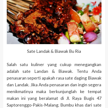
Sate Landak & Biawak Bu Ria
Salah satu kuliner yang cukup menegangkan
adalah sate Landan & Biawak. Tentu Anda
penasaran seperti apakah rasa sate daging Biawak
dan Landak. Jika Anda penasaran dan ingin segera
menikmatinya maka berkunjunglah ke tempat
makan ini yang beralamat di Jl. Raya Bugis 47
Saptorenggo-Pakis-Malang. Bumbu khas dari sate