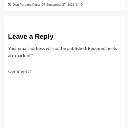
Dion Perdana Putra
September 27, 2016
0
Leave a Reply
Your email address will not be published.
Required fields
are marked
*
Comment
*