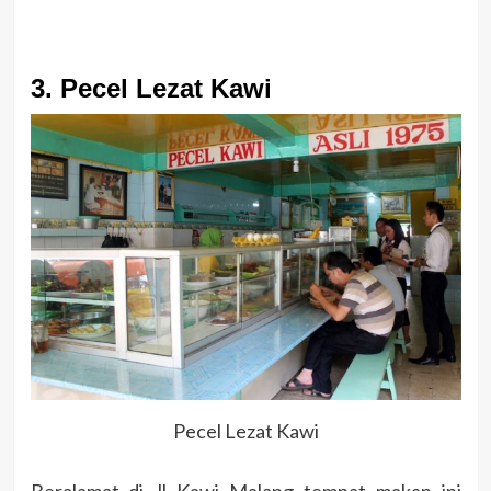
3. Pecel Lezat Kawi
Pecel Lezat Kawi