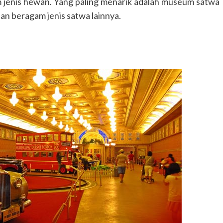
 jenis hewan. Yang paling menarik adalah museum satwa
an beragam jenis satwa lainnya.