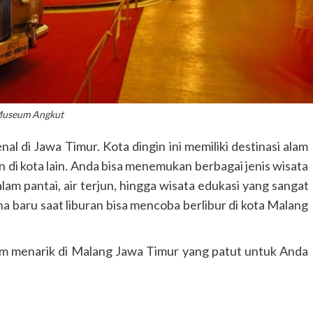
useum Angkut
al di Jawa Timur. Kota dingin ini memiliki destinasi alam
n di kota lain. Anda bisa menemukan berbagai jenis wisata
 alam pantai, air terjun, hingga wisata edukasi yang sangat
na baru saat liburan bisa mencoba berlibur di kota Malang
lam menarik di Malang Jawa Timur yang patut untuk Anda