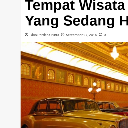
Tempat Wisata 
Yang Sedang H
Dion Perdana Putra
September 27, 2016
0