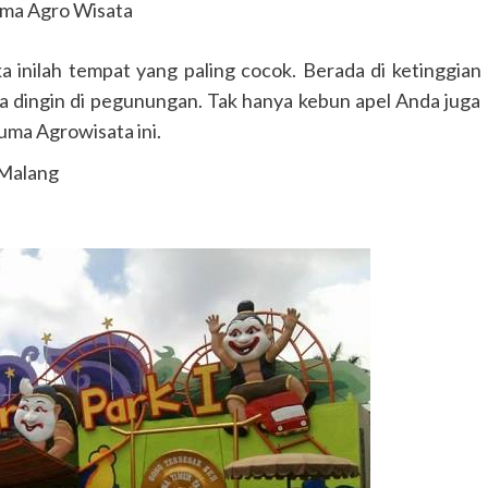
ma Agro Wisata
a inilah tempat yang paling cocok. Berada di ketinggian
dingin di pegunungan. Tak hanya kebun apel Anda juga
uma Agrowisata ini.
 Malang