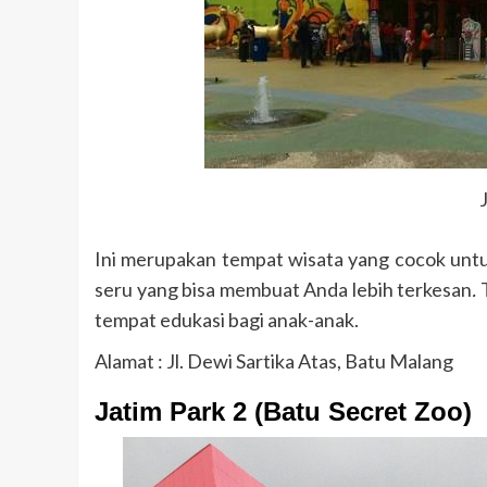
Ini merupakan tempat wisata yang cocok untu
seru yang bisa membuat Anda lebih terkesan
.
tempat edukasi bagi anak-anak.
Alamat : Jl. Dewi Sartika Atas, Batu Malang
Jatim Park 2 (Batu Secret Zoo)