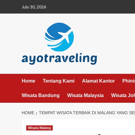
Skip
July 30, 2026
to
content
Home
Tentang Kami
Alamat Kantor
Phini
Wisata Bandung
Wisata Malaysia
Wisata Jo
HOME
TEMPAT WISATA TERBAIK DI MALANG YANG S
Wisata Malang