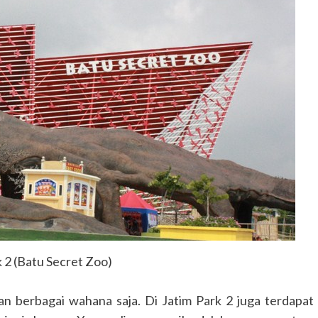
k 2 (Batu Secret Zoo)
n berbagai wahana saja. Di Jatim Park 2 juga terdapat