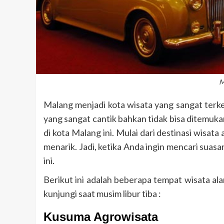
M
Malang menjadi kota wisata yang sangat terken
yang sangat cantik bahkan tidak bisa ditemuka
di kota Malang ini. Mulai dari destinasi wisata
menarik. Jadi, ketika Anda ingin mencari suasa
ini.
Berikut ini adalah beberapa tempat wisata a
kunjungi saat musim libur tiba :
Kusuma Agrowisata