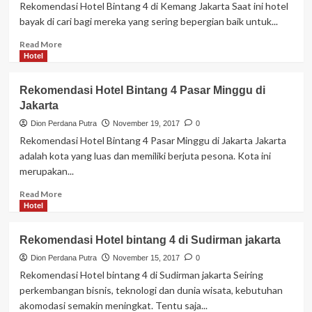
Rekomendasi Hotel Bintang 4 di Kemang Jakarta Saat ini hotel
bayak di cari bagi mereka yang sering bepergian baik untuk...
Read
Read More
more
Hotel
about
Rekomendasi
Rekomendasi Hotel Bintang 4 Pasar Minggu di
Hotel
Jakarta
Bintang
4
Dion Perdana Putra
November 19, 2017
0
di
Rekomendasi Hotel Bintang 4 Pasar Minggu di Jakarta Jakarta
Kemang
adalah kota yang luas dan memiliki berjuta pesona. Kota ini
Jakarta
merupakan...
Read
Read More
more
Hotel
about
Rekomendasi
Rekomendasi Hotel bintang 4 di Sudirman jakarta
Hotel
Bintang
Dion Perdana Putra
November 15, 2017
0
4
Rekomendasi Hotel bintang 4 di Sudirman jakarta Seiring
Pasar
perkembangan bisnis, teknologi dan dunia wisata, kebutuhan
Minggu
akomodasi semakin meningkat. Tentu saja...
di