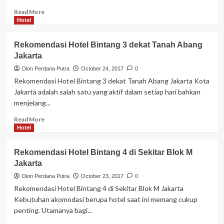
Jakarta
Read
Read More
more
Hotel
about
Rekomendasi
Rekomendasi Hotel Bintang 3 dekat Tanah Abang
Hotel
Jakarta
bintang
4
Dion Perdana Putra
October 24, 2017
0
di
Rekomendasi Hotel Bintang 3 dekat Tanah Abang Jakarta Kota
Sudirman
Jakarta adalah salah satu yang aktif dalam setiap hari bahkan
jakarta
menjelang...
Read
Read More
more
Hotel
about
Rekomendasi
Rekomendasi Hotel Bintang 4 di Sekitar Blok M
Hotel
Jakarta
Bintang
3
Dion Perdana Putra
October 23, 2017
0
dekat
Rekomendasi Hotel Bintang 4 di Sekitar Blok M Jakarta
Tanah
Kebutuhan akomodasi berupa hotel saat ini memang cukup
Abang
penting. Utamanya bagi...
Jakarta