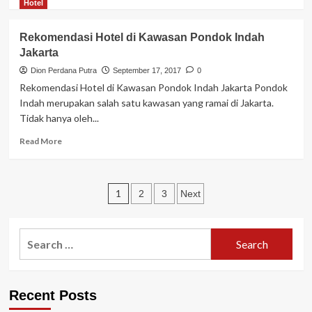
more
Hotel
about
Rekomendasi
Rekomendasi Hotel di Kawasan Pondok Indah
Inilah
Jakarta
Hotel
Bintang
Dion Perdana Putra
September 17, 2017
0
Tiga
Rekomendasi Hotel di Kawasan Pondok Indah Jakarta Pondok
di
Indah merupakan salah satu kawasan yang ramai di Jakarta.
Senayan
Tidak hanya oleh...
Jakarta
Read
Read More
more
about
Rekomendasi
Posts
Hotel
1
2
3
Next
di
pagination
Kawasan
Pondok
Search
Indah
for:
Jakarta
Recent Posts