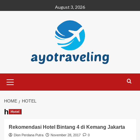
Skip
August 3, 2026
to
content
Primary
Menu
HOME
HOTEL
hotel
Hotel
Rekomendasi Hotel Bintang 4 di Kemang Jakarta
Dion Perdana Putra
November 28, 2017
0