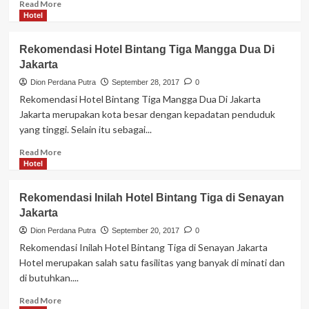
Read
Read More
more
Hotel
about
Rekomendasi
Rekomendasi Hotel Bintang Tiga Mangga Dua Di
Hotel
Jakarta
Bintang
4
Dion Perdana Putra
September 28, 2017
0
di
Rekomendasi Hotel Bintang Tiga Mangga Dua Di Jakarta
Sekitar
Jakarta merupakan kota besar dengan kepadatan penduduk
Blok
yang tinggi. Selain itu sebagai...
M
Jakarta
Read
Read More
more
Hotel
about
Rekomendasi
Rekomendasi Inilah Hotel Bintang Tiga di Senayan
Hotel
Jakarta
Bintang
Tiga
Dion Perdana Putra
September 20, 2017
0
Mangga
Rekomendasi Inilah Hotel Bintang Tiga di Senayan Jakarta
Dua
Hotel merupakan salah satu fasilitas yang banyak di minati dan
Di
di butuhkan....
Jakarta
Read
Read More