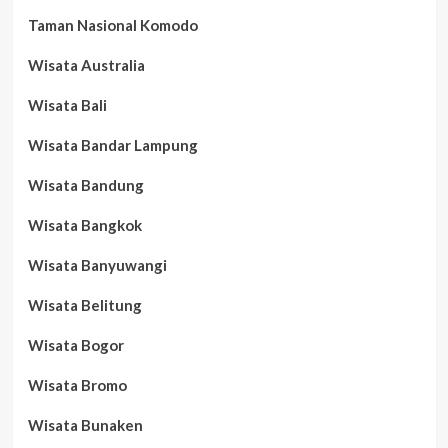
Taman Nasional Komodo
Wisata Australia
Wisata Bali
Wisata Bandar Lampung
Wisata Bandung
Wisata Bangkok
Wisata Banyuwangi
Wisata Belitung
Wisata Bogor
Wisata Bromo
Wisata Bunaken