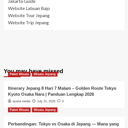
Jakarta Guide
Website Labuan Bajo
Website Tour Jepang
Website Trip Jepang
You may have missed
Paket Wisata
Wisata Jepang
Itinerary Jepang 8 Hari 7 Malam – Golden Route Tokyo
Kyoto Osaka Nara | Panduan Lengkap 2026
ayana media
July 31, 2026
0
Paket Wisata
Wisata Jepang
Perbandingan: Tokyo vs Osaka di Jepang — Mana yang