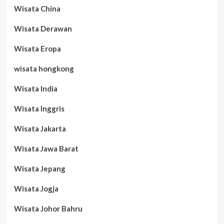
Wisata China
Wisata Derawan
Wisata Eropa
wisata hongkong
Wisata India
Wisata Inggris
Wisata Jakarta
Wisata Jawa Barat
Wisata Jepang
Wisata Jogja
Wisata Johor Bahru