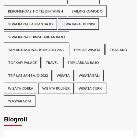
REKOMENDASI HOTEL BINTANG 4
SAILING KOMODO
SEWA KAPAL LABUAN BAJO
SEWA KAPAL PHINISI
SEWA KAPAL PHINISI LABUAN BAJO
TAMAN NASIONAL KOMODO 2022
TEMPAT WISATA
THAILAND
TOPKAPI PALACE
TRAVEL
TRIP LABUAN BAJO
TRIP LABUAN BAJO 2022
WISATA
WISATA BALI
WISATA KOREA
WISATA KULINER
WISATA TURKI
YOGYAKARTA
Blogroll