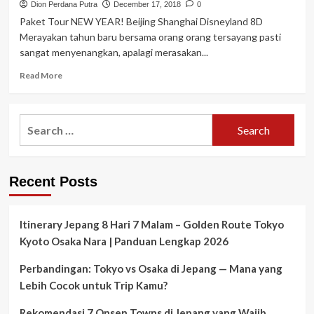
Dion Perdana Putra
December 17, 2018
0
Paket Tour NEW YEAR! Beijing Shanghai Disneyland 8D
Merayakan tahun baru bersama orang orang tersayang pasti
sangat menyenangkan, apalagi merasakan...
Read
Read More
more
about
Paket
Search
Tour
for:
NEW
YEAR!
Beijing
Recent Posts
Shanghai
Disneyland
8D
Itinerary Jepang 8 Hari 7 Malam – Golden Route Tokyo
Kyoto Osaka Nara | Panduan Lengkap 2026
Perbandingan: Tokyo vs Osaka di Jepang — Mana yang
Lebih Cocok untuk Trip Kamu?
Rekomendasi 7 Onsen Towns di Jepang yang Wajib