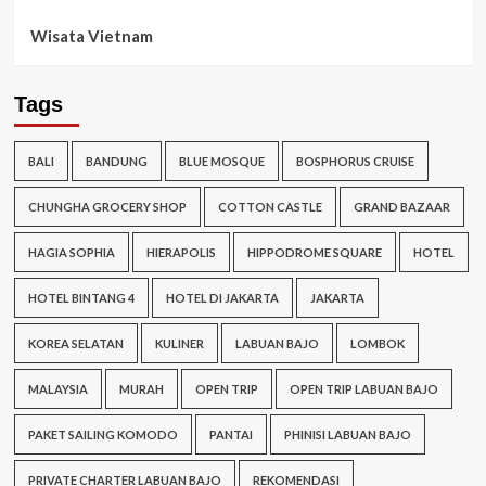
Wisata Vietnam
Tags
BALI
BANDUNG
BLUE MOSQUE
BOSPHORUS CRUISE
CHUNGHA GROCERY SHOP
COTTON CASTLE
GRAND BAZAAR
HAGIA SOPHIA
HIERAPOLIS
HIPPODROME SQUARE
HOTEL
HOTEL BINTANG 4
HOTEL DI JAKARTA
JAKARTA
KOREA SELATAN
KULINER
LABUAN BAJO
LOMBOK
MALAYSIA
MURAH
OPEN TRIP
OPEN TRIP LABUAN BAJO
PAKET SAILING KOMODO
PANTAI
PHINISI LABUAN BAJO
PRIVATE CHARTER LABUAN BAJO
REKOMENDASI