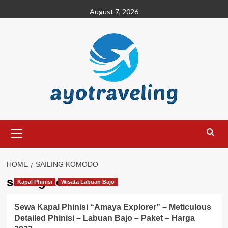
Skip
August 7, 2026
to
content
Primary
Menu
HOME
SAILING KOMODO
sailing komodo
Kapal Phinisi
Wisata Labuan Bajo
Sewa Kapal Phinisi “Amaya Explorer” – Meticulous
Detailed Phinisi – Labuan Bajo – Paket – Harga