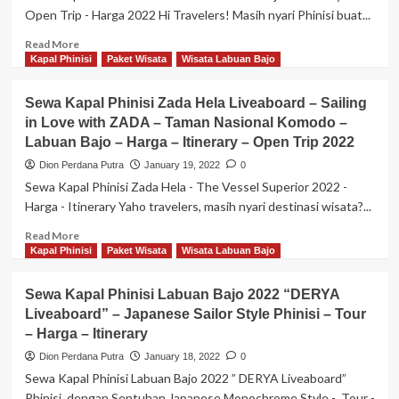
Nara
Open Trip - Harga 2022 Hi Travelers! Masih nyari Phinisi buat...
Diving
–
–
The
Read
Read More
Harga
Vessel
more
Kapal Phinisi
Paket Wisata
Wisata Labuan Bajo
Water
about
Sport
Paket
Sewa Kapal Phinisi Zada Hela Liveaboard – Sailing
Luxury
Sewa
in Love with ZADA – Taman Nasional Komodo –
Phinisi
Kapal
2022-
Labuan Bajo – Harga – Itinerary – Open Trip 2022
Phinisi
Labuan
“AL-
Dion Perdana Putra
January 19, 2022
0
Bajo
FATHRAN”
Sewa Kapal Phinisi Zada Hela - The Vessel Superior 2022 -
–
Labuan
Harga - Itinerary Yaho travelers, masih nyari destinasi wisata?...
Tour
Bajo
–
–
Read
Read More
Harga
Itinerary
more
Kapal Phinisi
Paket Wisata
Wisata Labuan Bajo
–
–
about
Itinerary
Open
Sewa
Sewa Kapal Phinisi Labuan Bajo 2022 “DERYA
Trip
Kapal
–
Liveaboard” – Japanese Sailor Style Phinisi – Tour
Phinisi
Harga
– Harga – Itinerary
Zada
2022
Hela
Dion Perdana Putra
January 18, 2022
0
Liveaboard
Sewa Kapal Phinisi Labuan Bajo 2022 ” DERYA Liveaboard”
–
Phinisi dengan Sentuhan Japanese Monochrome Style - Tour -