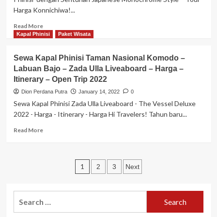
Sailing
Harga Konnichiwa!...
in
Love
Read
Read More
with
more
Kapal Phinisi
Paket Wisata
ZADA
about
–
Sewa
Taman
Sewa Kapal Phinisi Taman Nasional Komodo –
Kapal
Nasional
Labuan Bajo – Zada Ulla Liveaboard – Harga –
Phinisi
Komodo
Itinerary – Open Trip 2022
Labuan
–
Bajo
Dion Perdana Putra
January 14, 2022
0
Labuan
2022
Sewa Kapal Phinisi Zada Ulla Liveaboard - The Vessel Deluxe
Bajo
“DERYA
–
2022 - Harga - Itinerary - Harga Hi Travelers! Tahun baru...
Liveaboard”
Harga
–
Read
Read More
–
Japanese
more
Itinerary
Sailor
about
–
Style
Sewa
Open
Phinisi
Posts
Kapal
1
2
3
Next
Trip
–
Phinisi
2022
pagination
Tour
Taman
–
Nasional
Search
Harga
Komodo
for:
–
–