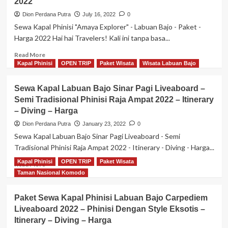
2022
Dion Perdana Putra
July 16, 2022
0
Sewa Kapal Phinisi "Amaya Explorer" - Labuan Bajo - Paket -
Harga 2022 Hai hai Travelers! Kali ini tanpa basa...
Read
Read More
more
Kapal Phinisi
OPEN TRIP
Paket Wisata
Wisata Labuan Bajo
about
Sewa
Sewa Kapal Labuan Bajo Sinar Pagi Liveaboard –
Kapal
Semi Tradisional Phinisi Raja Ampat 2022 – Itinerary
Phinisi
– Diving – Harga
“Amaya
Explorer”
Dion Perdana Putra
January 23, 2022
0
–
Sewa Kapal Labuan Bajo Sinar Pagi Liveaboard - Semi
Meticulous
Tradisional Phinisi Raja Ampat 2022 - Itinerary - Diving - Harga...
Detailed
Phinisi
Kapal Phinisi
OPEN TRIP
Paket Wisata
Read
Read More
–
more
Taman Nasional Komodo
Labuan
about
Bajo
Sewa
Paket Sewa Kapal Phinisi Labuan Bajo Carpediem
–
Kapal
Paket
Liveaboard 2022 – Phinisi Dengan Style Eksotis –
Labuan
–
Itinerary – Diving – Harga
Bajo
Harga