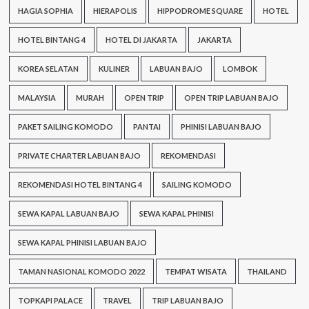
HAGIA SOPHIA
HIERAPOLIS
HIPPODROME SQUARE
HOTEL
HOTEL BINTANG 4
HOTEL DI JAKARTA
JAKARTA
KOREA SELATAN
KULINER
LABUAN BAJO
LOMBOK
MALAYSIA
MURAH
OPEN TRIP
OPEN TRIP LABUAN BAJO
PAKET SAILING KOMODO
PANTAI
PHINISI LABUAN BAJO
PRIVATE CHARTER LABUAN BAJO
REKOMENDASI
REKOMENDASI HOTEL BINTANG 4
SAILING KOMODO
SEWA KAPAL LABUAN BAJO
SEWA KAPAL PHINISI
SEWA KAPAL PHINISI LABUAN BAJO
TAMAN NASIONAL KOMODO 2022
TEMPAT WISATA
THAILAND
TOPKAPI PALACE
TRAVEL
TRIP LABUAN BAJO