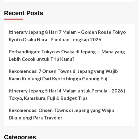
Itinerary
Labuan
Bajo
Recent Posts
–
Zada
Ulla
Itinerary Jepang 8 Hari 7 Malam – Golden Route Tokyo
Liveaboard
–
Kyoto Osaka Nara | Panduan Lengkap 2026
Harga
–
Perbandingan: Tokyo vs Osaka di Jepang — Mana yang
Itinerary
Lebih Cocok untuk Trip Kamu?
–
Open
Rekomendasi 7 Onsen Towns di Jepang yang Wajib
Trip
Kamu Kunjungi Dari Kyoto hingga Gunung Fuji
2022
Itinerary Jepang 5 Hari 4 Malam untuk Pemula – 2026 |
Tokyo, Kamakura, Fuji & Budget Tips
Rekomendasi Onsen Towns di Jepang yang Wajib
Dikunjungi Para Traveler
Categories