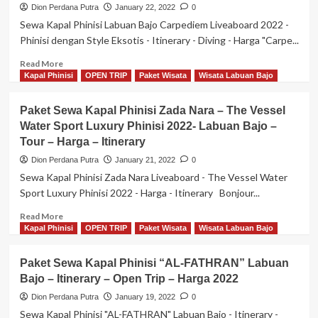
Sinar
Dion Perdana Putra
January 22, 2022
0
2022
Pagi
Sewa Kapal Phinisi Labuan Bajo Carpediem Liveaboard 2022 -
Liveaboard
Phinisi dengan Style Eksotis - Itinerary - Diving - Harga "Carpe...
–
Semi
Read
Read More
Tradisional
more
Kapal Phinisi
OPEN TRIP
Paket Wisata
Wisata Labuan Bajo
Phinisi
about
Raja
Paket
Paket Sewa Kapal Phinisi Zada Nara – The Vessel
Ampat
Sewa
2022
Water Sport Luxury Phinisi 2022- Labuan Bajo –
Kapal
–
Tour – Harga – Itinerary
Phinisi
Itinerary
Labuan
Dion Perdana Putra
January 21, 2022
0
–
Bajo
Sewa Kapal Phinisi Zada Nara Liveaboard - The Vessel Water
Diving
Carpediem
Sport Luxury Phinisi 2022 - Harga - Itinerary Bonjour...
–
Liveaboard
Harga
2022
Read
Read More
–
more
Kapal Phinisi
OPEN TRIP
Paket Wisata
Wisata Labuan Bajo
Phinisi
about
Dengan
Paket
Paket Sewa Kapal Phinisi “AL-FATHRAN” Labuan
Style
Sewa
Eksotis
Bajo – Itinerary – Open Trip – Harga 2022
Kapal
–
Phinisi
Dion Perdana Putra
January 19, 2022
0
Itinerary
Zada
Sewa Kapal Phinisi "AL-FATHRAN" Labuan Bajo - Itinerary -
–