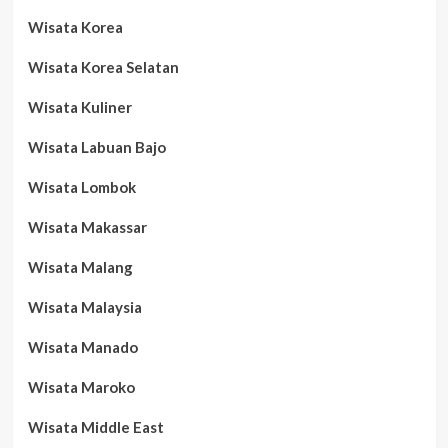
Wisata Korea
Wisata Korea Selatan
Wisata Kuliner
Wisata Labuan Bajo
Wisata Lombok
Wisata Makassar
Wisata Malang
Wisata Malaysia
Wisata Manado
Wisata Maroko
Wisata Middle East