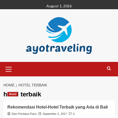
Skip
August 1, 2026
to
content
Primary
Menu
HOME
HOTEL TERBAIK
hotel terbaik
Hotel
Rekomendasi Hotel-Hotel Terbaik yang Ada di Bali
Dion Perdana Putra
September 2, 2017
0