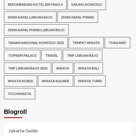
REKOMENDASI HOTEL BINTANG 4
SAILING KOMODO
SEWA KAPAL LABUAN BAJO
SEWA KAPAL PHINISI
SEWA KAPAL PHINISI LABUAN BAJO
TAMAN NASIONAL KOMODO 2022
TEMPAT WISATA
THAILAND
TOPKAPI PALACE
TRAVEL
TRIP LABUAN BAJO
TRIP LABUAN BAJO 2022
WISATA
WISATA BALI
WISATA KOREA
WISATA KULINER
WISATA TURKI
YOGYAKARTA
Blogroll
Jakarta Guide