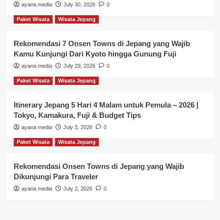
ayana media
July 30, 2026
0
Paket Wisata
Wisata Jepang
Rekomendasi 7 Onsen Towns di Jepang yang Wajib
Kamu Kunjungi Dari Kyoto hingga Gunung Fuji
ayana media
July 29, 2026
0
Paket Wisata
Wisata Jepang
Itinerary Jepang 5 Hari 4 Malam untuk Pemula – 2026 |
Tokyo, Kamakura, Fuji & Budget Tips
ayana media
July 3, 2026
0
Paket Wisata
Wisata Jepang
Rekomendasi Onsen Towns di Jepang yang Wajib
Dikunjungi Para Traveler
ayana media
July 2, 2026
0