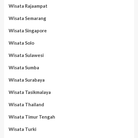
Wisata Rajaampat
Wisata Semarang
Wisata Singapore
Wisata Solo
Wisata Sulawesi
Wisata Sumba
Wisata Surabaya
Wisata Tasikmalaya
Wisata Thailand
Wisata Timur Tengah
Wisata Turki