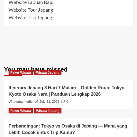
Website Labuan Bajo
Website Tour Jepang
Website Trip Jepang
You may have missed
Paket Wisata
Wisata Jepang
Itinerary Jepang 8 Hari 7 Malam – Golden Route Tokyo
Kyoto Osaka Nara | Panduan Lengkap 2026
ayana media
July 31, 2026
0
Paket Wisata
Wisata Jepang
Perbandingan: Tokyo vs Osaka di Jepang — Mana yang
Lebih Cocok untuk Trip Kamu?