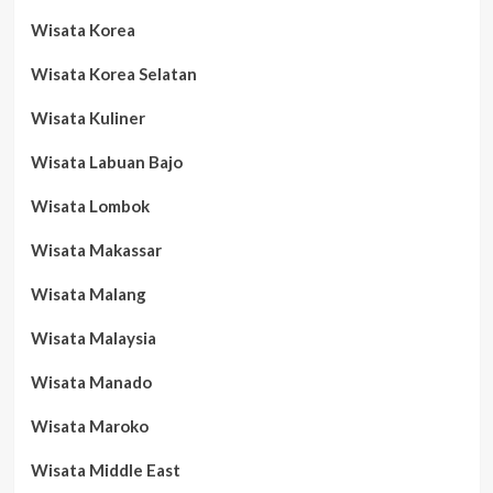
Wisata Korea
Wisata Korea Selatan
Wisata Kuliner
Wisata Labuan Bajo
Wisata Lombok
Wisata Makassar
Wisata Malang
Wisata Malaysia
Wisata Manado
Wisata Maroko
Wisata Middle East