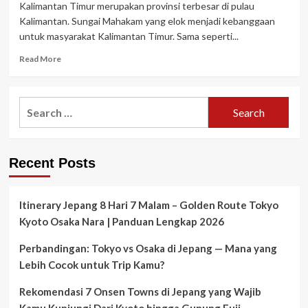
Kalimantan Timur merupakan provinsi terbesar di pulau
Kalimantan. Sungai Mahakam yang elok menjadi kebanggaan
untuk masyarakat Kalimantan Timur. Sama seperti...
Read
Read More
more
about
Wisata
Search
Kuliner
for:
Unik
dan
Enak
Recent Posts
di
Kalimantan
Timur
Itinerary Jepang 8 Hari 7 Malam – Golden Route Tokyo
Kyoto Osaka Nara | Panduan Lengkap 2026
Perbandingan: Tokyo vs Osaka di Jepang — Mana yang
Lebih Cocok untuk Trip Kamu?
Rekomendasi 7 Onsen Towns di Jepang yang Wajib